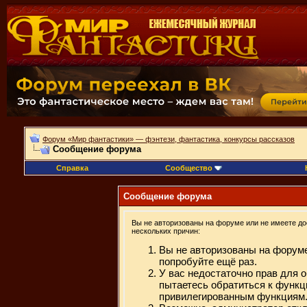
Форум «Мир фантастики» — фэнтези, фантастика, конкурсы рассказов
Сообщение форума
Справка
Сообщество
Сообщение форума
Вы не авторизованы на форуме или не имеете дос
нескольких причин:
Вы не авторизованы на форуме
попробуйте ещё раз.
У вас недостаточно прав для 
пытаетесь обратиться к функц
привилегированным функциям