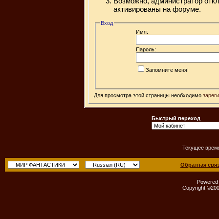
Возможно, администратор откл
активированы на форуме.
Вход
Имя:
Пароль:
Запомните меня!
Для просмотра этой страницы необходимо
зарег
Быстрый переход
Текущее врем
Обратная свя
Powered b
Copyright ©2000