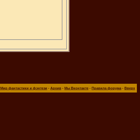
 Мир фантастики и фэнтези
-
Архив
-
Мы Вконтакте
-
Правила форума
-
Вверх