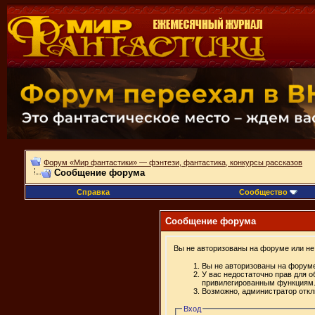
Форум «Мир фантастики» — фэнтези, фантастика, конкурсы рассказов
Сообщение форума
Справка
Сообщество
Сообщение форума
Вы не авторизованы на форуме или не 
Вы не авторизованы на форуме
У вас недостаточно прав для о
привилегированным функциям
Возможно, администратор откл
Вход