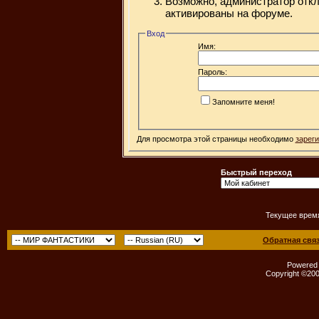
Возможно, администратор откл
активированы на форуме.
Вход
Имя:
Пароль:
Запомните меня!
Для просмотра этой страницы необходимо
зарег
Быстрый переход
Текущее врем
Обратная свя
Powered b
Copyright ©2000