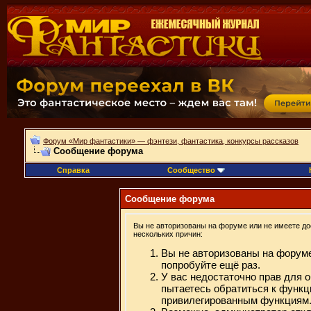
Форум «Мир фантастики» — фэнтези, фантастика, конкурсы рассказов
Сообщение форума
Справка
Сообщество
Сообщение форума
Вы не авторизованы на форуме или не имеете дос
нескольких причин:
Вы не авторизованы на форуме
попробуйте ещё раз.
У вас недостаточно прав для 
пытаетесь обратиться к функц
привилегированным функциям