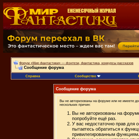
Форум «Мир фантастики» — фэнтези, фантастика, конкурсы рассказов
Сообщение форума
Справка
Сообщество
Сообщение форума
Вы не авторизованы на форуме или не имеете дос
нескольких причин:
Вы не авторизованы на форуме
попробуйте ещё раз.
У вас недостаточно прав для 
пытаетесь обратиться к функц
привилегированным функциям