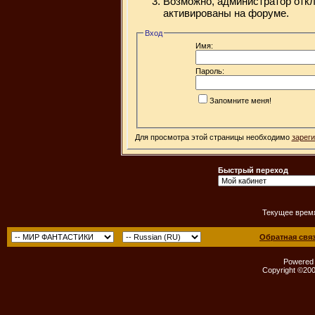
Возможно, администратор откл
активированы на форуме.
Вход
Имя:
Пароль:
Запомните меня!
Для просмотра этой страницы необходимо
зарег
Быстрый переход
Текущее врем
Обратная свя
Powered b
Copyright ©2000