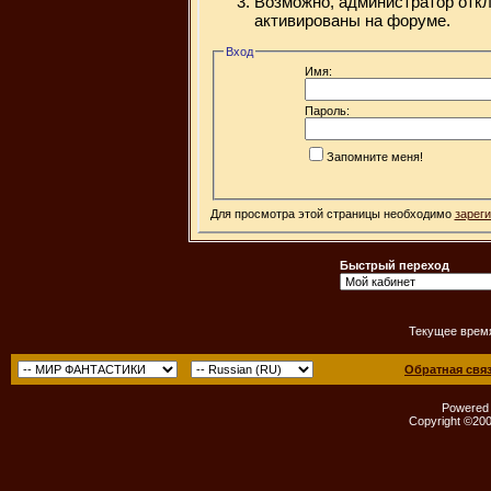
Возможно, администратор откл
активированы на форуме.
Вход
Имя:
Пароль:
Запомните меня!
Для просмотра этой страницы необходимо
зарег
Быстрый переход
Текущее врем
Обратная свя
Powered b
Copyright ©2000