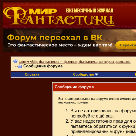
Форум «Мир фантастики» — фэнтези, фантастика, конкурсы рассказов
Сообщение форума
Справка
Сообщество
Сообщение форума
Вы не авторизованы на форуме или не имеете дос
нескольких причин:
Вы не авторизованы на форуме
попробуйте ещё раз.
У вас недостаточно прав для 
пытаетесь обратиться к функц
привилегированным функциям