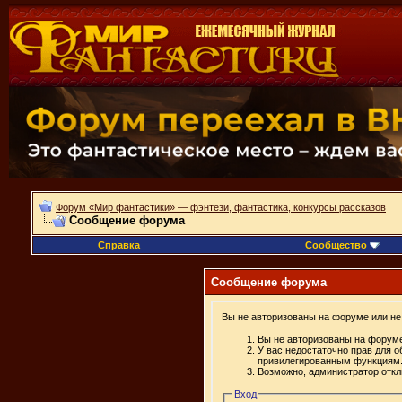
Форум «Мир фантастики» — фэнтези, фантастика, конкурсы рассказов
Сообщение форума
Справка
Сообщество
Сообщение форума
Вы не авторизованы на форуме или не 
Вы не авторизованы на форуме
У вас недостаточно прав для о
привилегированным функциям
Возможно, администратор откл
Вход