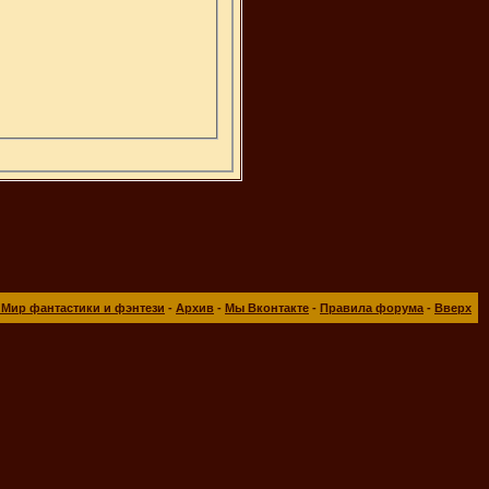
 Мир фантастики и фэнтези
-
Архив
-
Мы Вконтакте
-
Правила форума
-
Вверх