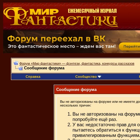
Форум «Мир фантастики» — фэнтези, фантастика, конкурсы рассказов
Сообщение форума
Справка
Сообщество
Сообщение форума
Вы не авторизованы на форуме или не имеете дос
нескольких причин:
Вы не авторизованы на форуме
попробуйте ещё раз.
У вас недостаточно прав для 
пытаетесь обратиться к функц
привилегированным функциям