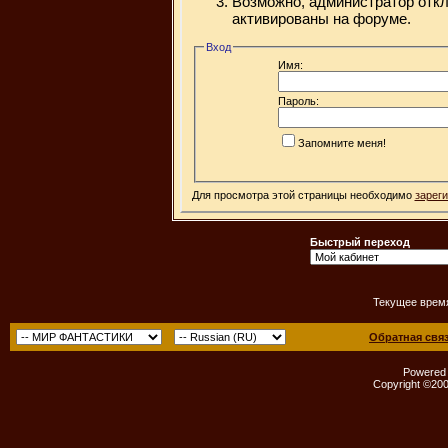
Возможно, администратор откл
активированы на форуме.
Вход
Имя:
Пароль:
Запомните меня!
Для просмотра этой страницы необходимо
зарег
Быстрый переход
Текущее врем
Обратная свя
Powered b
Copyright ©2000