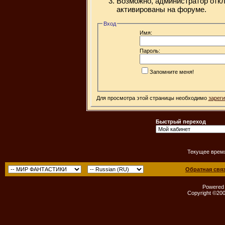
Возможно, администратор откл
активированы на форуме.
Вход
Имя:
Пароль:
Запомните меня!
Для просмотра этой страницы необходимо
зарег
Быстрый переход
Текущее врем
Обратная свя
Powered b
Copyright ©2000