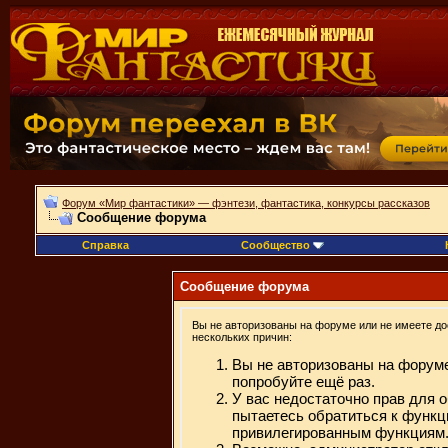
Форум «Мир фантастики» — фэнтези, фантастика, конкурсы рассказов
Сообщение форума
Справка
Сообщество
Сообщение форума
Вы не авторизованы на форуме или не имеете дос
нескольких причин:
Вы не авторизованы на форуме
попробуйте ещё раз.
У вас недостаточно прав для 
пытаетесь обратиться к функц
привилегированным функциям