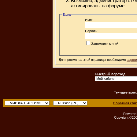
Возможно, администратор откл
активированы на форуме.
Вход
Имя:
Пароль:
Запомните меня!
Для просмотра этой страницы необходимо
зарег
Быстрый переход
Текущее врем
Обратная свя
Powered b
Copyright ©2000