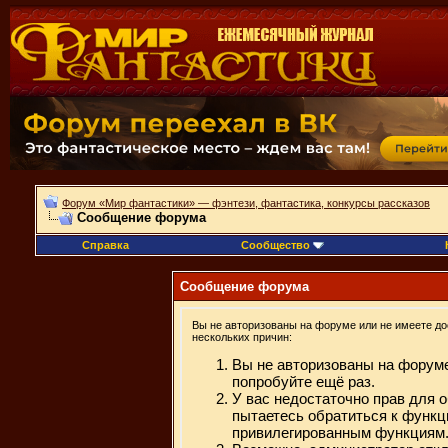
Форум «Мир фантастики» — фэнтези, фантастика, конкурсы рассказов
Сообщение форума
Справка
Сообщество
Сообщение форума
Вы не авторизованы на форуме или не имеете дос
нескольких причин:
Вы не авторизованы на форуме
попробуйте ещё раз.
У вас недостаточно прав для 
пытаетесь обратиться к функц
привилегированным функциям