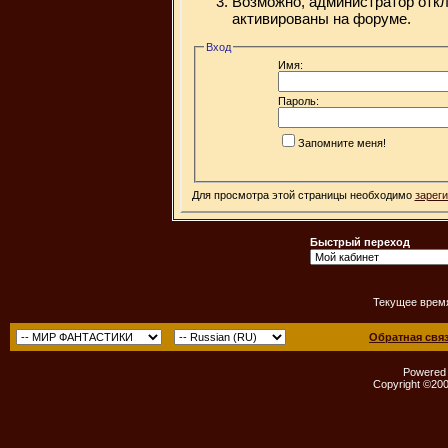
Возможно, администратор откл
активированы на форуме.
Вход
Имя:
Пароль:
Запомните меня!
Для просмотра этой страницы необходимо
зарег
Быстрый переход
Текущее врем
Обратная свя
Powered b
Copyright ©2000