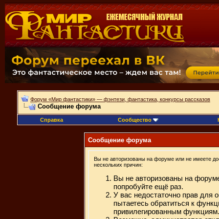
Форум «Мир фантастики» — фэнтези, фантастика, конкурсы рассказов
Сообщение форума
Справка
Сообщество
Сообщение форума
Вы не авторизованы на форуме или не имеете дос
нескольких причин:
Вы не авторизованы на форуме
попробуйте ещё раз.
У вас недостаточно прав для 
пытаетесь обратиться к функц
привилегированным функциям