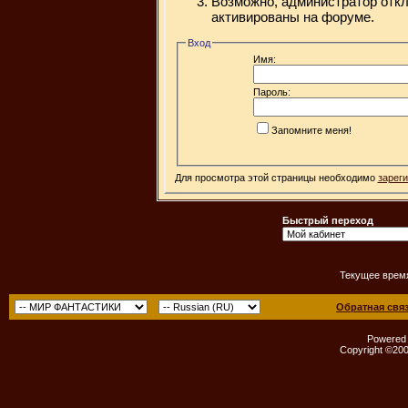
Возможно, администратор откл
активированы на форуме.
Вход
Имя:
Пароль:
Запомните меня!
Для просмотра этой страницы необходимо
зарег
Быстрый переход
Текущее врем
Обратная свя
Powered b
Copyright ©2000