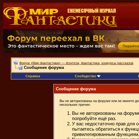
Форум «Мир фантастики» — фэнтези, фантастика, конкурсы рассказов
Сообщение форума
Справка
Сообщество
Сообщение форума
Вы не авторизованы на форуме или не имеете дос
нескольких причин:
Вы не авторизованы на форуме
попробуйте ещё раз.
У вас недостаточно прав для 
пытаетесь обратиться к функц
привилегированным функциям