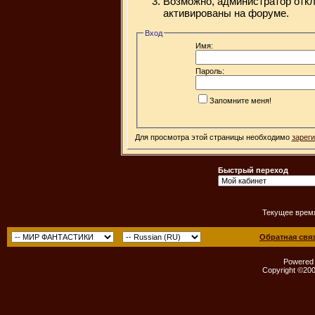
Возможно, администратор откл
активированы на форуме.
Вход
Имя:
Пароль:
Запомните меня!
Для просмотра этой страницы необходимо
зарег
Быстрый переход
Текущее врем
Обратная свя
Powered b
Copyright ©2000