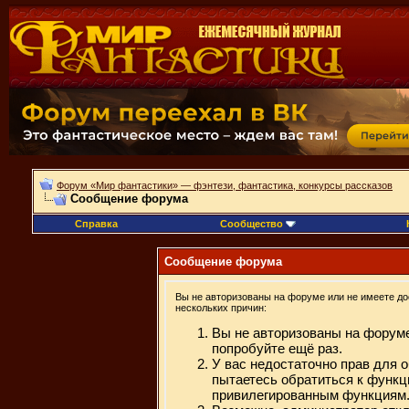
Форум «Мир фантастики» — фэнтези, фантастика, конкурсы рассказов
Сообщение форума
Справка
Сообщество
Сообщение форума
Вы не авторизованы на форуме или не имеете дос
нескольких причин:
Вы не авторизованы на форуме
попробуйте ещё раз.
У вас недостаточно прав для 
пытаетесь обратиться к функц
привилегированным функциям