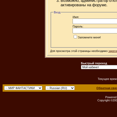
Возможно, администратор откл
активированы на форуме.
Вход
Имя:
Пароль:
Запомните меня!
Для просмотра этой страницы необходимо
зарег
Быстрый переход
Текущее врем
Обратная свя
Powered b
Copyright ©2000