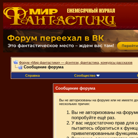
Форум «Мир фантастики» — фэнтези, фантастика, конкурсы рассказов
Сообщение форума
Справка
Сообщество
Сообщение форума
Вы не авторизованы на форуме или не имеете дос
нескольких причин:
Вы не авторизованы на форуме
попробуйте ещё раз.
У вас недостаточно прав для 
пытаетесь обратиться к функц
привилегированным функциям