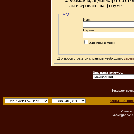
Возможно, администратор откл
активированы на форуме.
Вход
Имя:
Пароль:
Запомните меня!
Для просмотра этой страницы необходимо
зарег
Быстрый переход
Текущее врем
Обратная свя
Powered b
Copyright ©2000