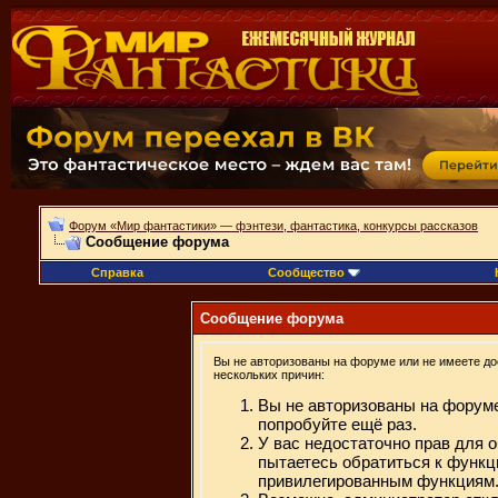
Форум «Мир фантастики» — фэнтези, фантастика, конкурсы рассказов
Сообщение форума
Справка
Сообщество
Сообщение форума
Вы не авторизованы на форуме или не имеете дос
нескольких причин:
Вы не авторизованы на форуме
попробуйте ещё раз.
У вас недостаточно прав для 
пытаетесь обратиться к функц
привилегированным функциям