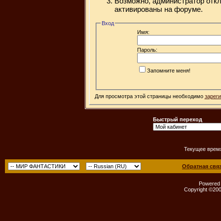
Возможно, администратор откл
активированы на форуме.
Вход
Имя:
Пароль:
Запомните меня!
Для просмотра этой страницы необходимо
зарег
Быстрый переход
Текущее врем
Обратная свя
Powered b
Copyright ©2000