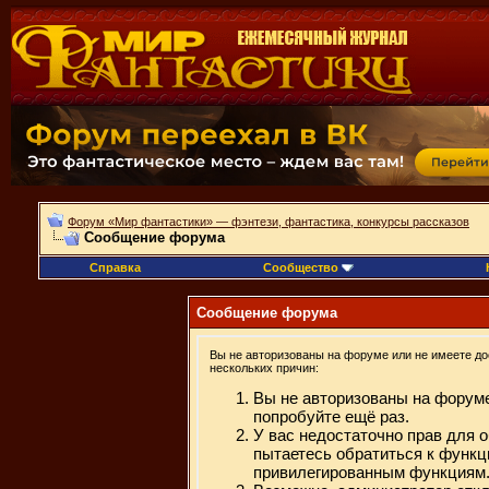
Форум «Мир фантастики» — фэнтези, фантастика, конкурсы рассказов
Сообщение форума
Справка
Сообщество
Сообщение форума
Вы не авторизованы на форуме или не имеете дос
нескольких причин:
Вы не авторизованы на форуме
попробуйте ещё раз.
У вас недостаточно прав для 
пытаетесь обратиться к функц
привилегированным функциям