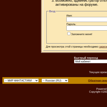
Возможно, администратор откл
активированы на форуме.
Вход
Имя:
Пароль:
Запомните меня!
Для просмотра этой страницы необходимо
зарег
Быстрый переход
Текущее врем
Обратная свя
Powered b
Copyright ©2000