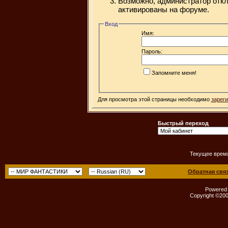
Возможно, администратор откл
активированы на форуме.
Вход
Имя:
Пароль:
Запомните меня!
Для просмотра этой страницы необходимо
зарег
Быстрый переход
Текущее врем
Обратная свя
Powered b
Copyright ©2000