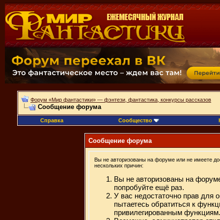
Форум «Мир фантастики» — фэнтези, фантастика, конкурсы рассказов
Сообщение форума
Справка
Сообщество
Сообщение форума
Вы не авторизованы на форуме или не имеете дос
нескольких причин:
Вы не авторизованы на форуме
попробуйте ещё раз.
У вас недостаточно прав для 
пытаетесь обратиться к функц
привилегированным функциям