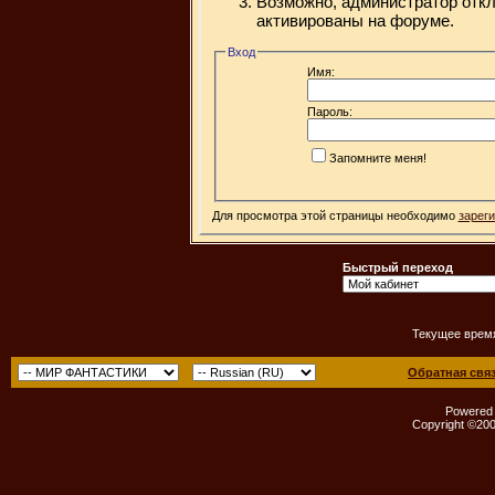
Возможно, администратор откл
активированы на форуме.
Вход
Имя:
Пароль:
Запомните меня!
Для просмотра этой страницы необходимо
зарег
Быстрый переход
Текущее врем
Обратная свя
Powered b
Copyright ©2000