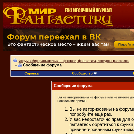
Форум «Мир фантастики» — фэнтези, фантастика, конкурсы рассказов
Сообщение форума
Справка
Сообщество
Сообщение форума
Вы не авторизованы на форуме или не имеете дос
нескольких причин:
Вы не авторизованы на форуме
попробуйте ещё раз.
У вас недостаточно прав для 
пытаетесь обратиться к функц
привилегированным функциям