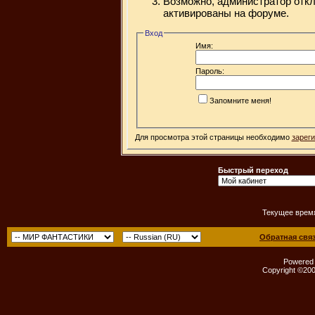
Возможно, администратор откл
активированы на форуме.
Вход
Имя:
Пароль:
Запомните меня!
Для просмотра этой страницы необходимо
зарег
Быстрый переход
Текущее врем
Обратная свя
Powered b
Copyright ©2000