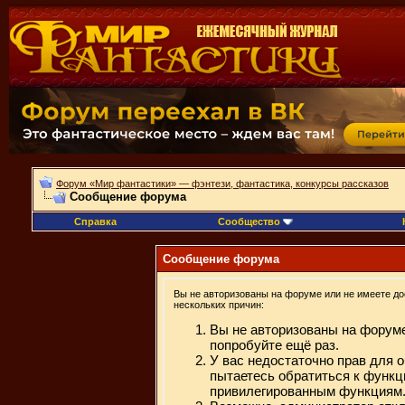
Форум «Мир фантастики» — фэнтези, фантастика, конкурсы рассказов
Сообщение форума
Справка
Сообщество
Сообщение форума
Вы не авторизованы на форуме или не имеете дос
нескольких причин:
Вы не авторизованы на форуме
попробуйте ещё раз.
У вас недостаточно прав для 
пытаетесь обратиться к функц
привилегированным функциям