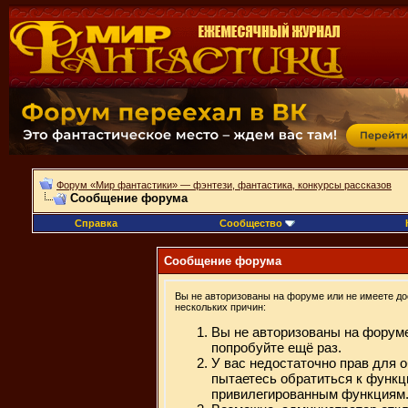
Форум «Мир фантастики» — фэнтези, фантастика, конкурсы рассказов
Сообщение форума
Справка
Сообщество
Сообщение форума
Вы не авторизованы на форуме или не имеете дос
нескольких причин:
Вы не авторизованы на форуме
попробуйте ещё раз.
У вас недостаточно прав для 
пытаетесь обратиться к функц
привилегированным функциям