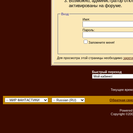
Возможно, администратор откл
активированы на форуме.
Вход
Имя:
Пароль:
Запомните меня!
Для просмотра этой страницы необходимо
зарег
Быстрый переход
Текущее врем
Обратная свя
Powered b
Copyright ©2000