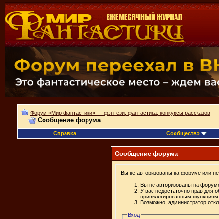
Форум «Мир фантастики» — фэнтези, фантастика, конкурсы рассказов
Сообщение форума
Справка
Сообщество
Сообщение форума
Вы не авторизованы на форуме или не 
Вы не авторизованы на форуме
У вас недостаточно прав для о
привилегированным функциям
Возможно, администратор откл
Вход