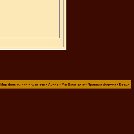
 Мир фантастики и фэнтези
-
Архив
-
Мы Вконтакте
-
Правила форума
-
Вверх