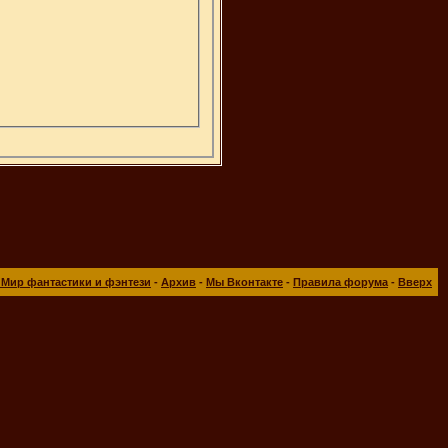
 Мир фантастики и фэнтези
-
Архив
-
Мы Вконтакте
-
Правила форума
-
Вверх