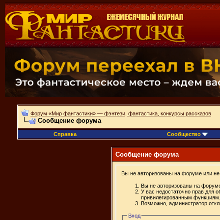
Форум «Мир фантастики» — фэнтези, фантастика, конкурсы рассказов
Сообщение форума
Справка
Сообщество
Сообщение форума
Вы не авторизованы на форуме или не 
Вы не авторизованы на форуме
У вас недостаточно прав для о
привилегированным функциям
Возможно, администратор откл
Вход