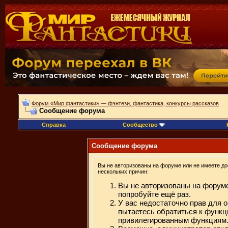
Форум «Мир фантастики» — фэнтези, фантастика, конкурсы рассказов
Сообщение форума
Справка
Сообщество
Сообщение форума
Вы не авторизованы на форуме или не имеете дос
нескольких причин:
Вы не авторизованы на форуме
попробуйте ещё раз.
У вас недостаточно прав для 
пытаетесь обратиться к функц
привилегированным функциям