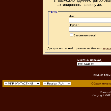
Возможно, администратор откл
активированы на форуме.
Вход
Имя:
Пароль:
Запомните меня!
Для просмотра этой страницы необходимо
зарег
Быстрый переход
Текущее врем
Обратная свя
Powered b
Copyright ©2000