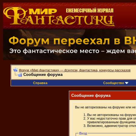
Форум «Мир фантастики» — фэнтези, фантастика, конкурсы рассказов
Сообщение форума
Справка
Сообщество
Сообщение форума
Вы не авторизованы на форуме или не 
Вы не авторизованы на форуме
У вас недостаточно прав для о
привилегированным функциям
Возможно, администратор откл
Вход