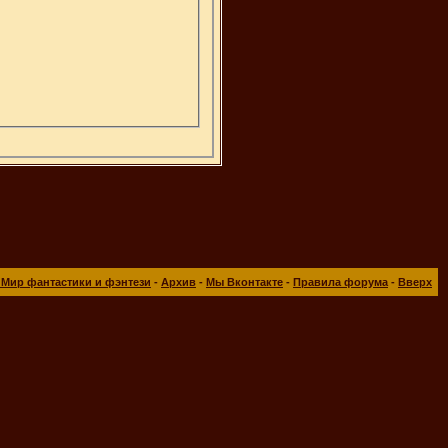
 Мир фантастики и фэнтези
-
Архив
-
Мы Вконтакте
-
Правила форума
-
Вверх