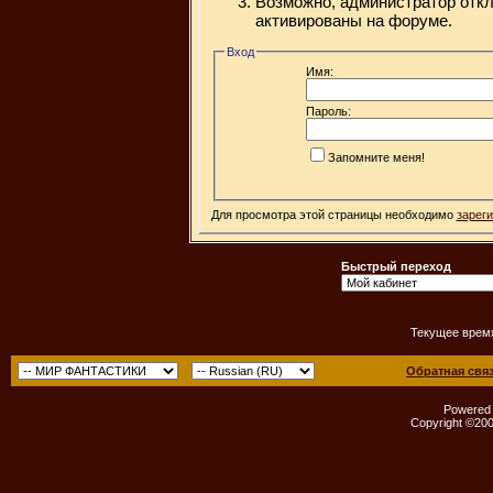
Возможно, администратор откл
активированы на форуме.
Вход
Имя:
Пароль:
Запомните меня!
Для просмотра этой страницы необходимо
зарег
Быстрый переход
Текущее врем
Обратная свя
Powered b
Copyright ©2000