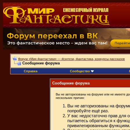
Форум «Мир фантастики» — фэнтези, фантастика, конкурсы рассказов
Сообщение форума
Справка
Сообщество
Сообщение форума
Вы не авторизованы на форуме или не имеете дос
нескольких причин:
Вы не авторизованы на форуме
попробуйте ещё раз.
У вас недостаточно прав для 
пытаетесь обратиться к функц
привилегированным функциям