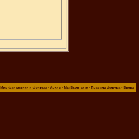
 Мир фантастики и фэнтези
-
Архив
-
Мы Вконтакте
-
Правила форума
-
Вверх