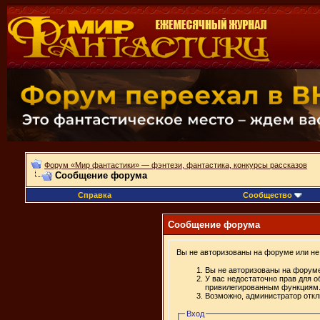
Форум «Мир фантастики» — фэнтези, фантастика, конкурсы рассказов
Сообщение форума
Справка
Сообщество
Сообщение форума
Вы не авторизованы на форуме или не 
Вы не авторизованы на форуме
У вас недостаточно прав для о
привилегированным функциям
Возможно, администратор откл
Вход