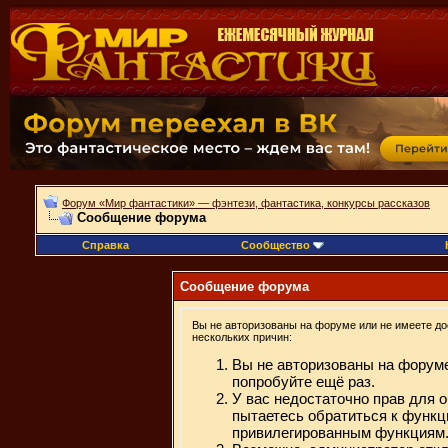
Форум «Мир фантастики» — фэнтези, фантастика, конкурсы рассказов
Сообщение форума
Справка
Сообщество
Сообщение форума
Вы не авторизованы на форуме или не имеете дос
нескольких причин:
Вы не авторизованы на форуме
попробуйте ещё раз.
У вас недостаточно прав для 
пытаетесь обратиться к функц
привилегированным функциям