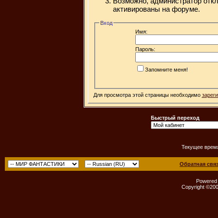
Возможно, администратор откл
активированы на форуме.
Вход
Имя:
Пароль:
Запомните меня!
Для просмотра этой страницы необходимо
зарег
Быстрый переход
Текущее врем
Обратная свя
Powered b
Copyright ©2000