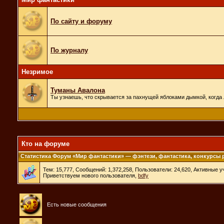
По сайту и форуму
По журналу
Незримое
Туманы Авалона
Ты узнаешь, что скрывается за пахнущей яблоками дымкой, когда л
Кто на форуме
Статистика Форум «Мир фантастики» — фэнтези, фантастика, конкурсы 
Тем: 15,777, Сообщений: 1,372,258, Пользователи: 24,620,
Активные уч
Приветствуем нового пользователя,
bdfy
Есть новые сообщения