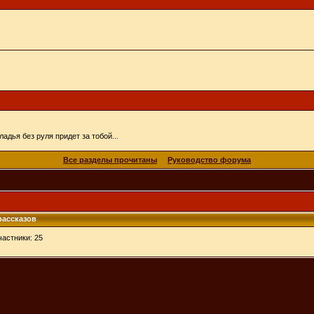
адья без руля придет за тобой...
Все разделы прочитаны
Руководство форума
рассказов
астники: 25