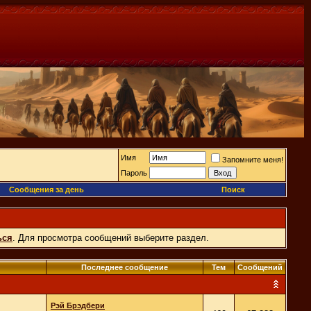
Имя
Запомните меня!
Пароль
Сообщения за день
Поиск
ься
. Для просмотра сообщений выберите раздел.
Последнее сообщение
Тем
Сообщений
Рэй Брэдбери