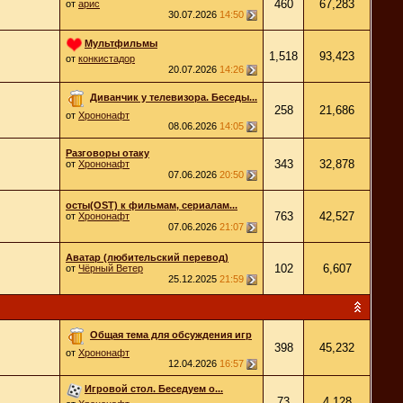
460
67,283
от
арис
30.07.2026
14:50
Мультфильмы
1,518
93,423
от
конкистадор
20.07.2026
14:26
Диванчик у телевизора. Беседы...
258
21,686
от
Хрононафт
08.06.2026
14:05
Разговоры отаку
343
32,878
от
Хрононафт
07.06.2026
20:50
осты(OST) к фильмам, сериалам...
763
42,527
от
Хрононафт
07.06.2026
21:07
Аватар (любительский перевод)
102
6,607
от
Чёрный Ветер
25.12.2025
21:59
Общая тема для обсуждения игр
398
45,232
от
Хрононафт
12.04.2026
16:57
Игровой стол. Беседуем о...
73
4,128