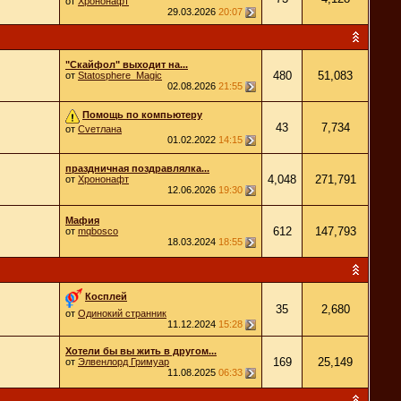
от
Хрононафт
29.03.2026
20:07
"Скайфол" выходит на...
480
51,083
от
Statosphere_Magic
02.08.2026
21:55
Помощь по компьютеру
43
7,734
от
Cveтлана
01.02.2022
14:15
праздничная поздравлялка...
4,048
271,791
от
Хрононафт
12.06.2026
19:30
Мафия
612
147,793
от
mqbosco
18.03.2024
18:55
Косплей
35
2,680
от
Одинокий странник
11.12.2024
15:28
Хотели бы вы жить в другом...
169
25,149
от
Элвенлорд Гримуар
11.08.2025
06:33