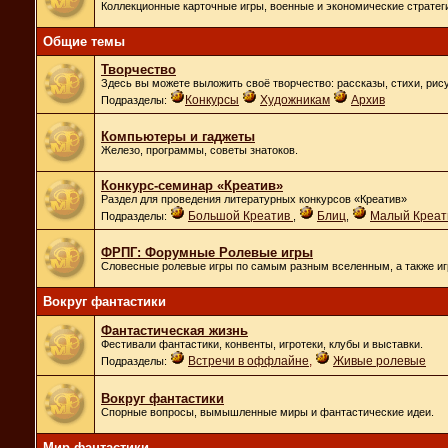
Коллекционные карточные игры, военные и экономические стратеги
Общие темы
Творчество
Здесь вы можете выложить своё творчество: рассказы, стихи, рис
Конкурсы
Художникам
Архив
Подразделы:
Компьютеры и гаджеты
Железо, программы, советы знатоков.
Конкурс-семинар «Креатив»
Раздел для проведения литературных конкурсов «Креатив»
Большой Креатив
Блиц
Малый Креат
Подразделы:
,
,
ФРПГ: Форумные Ролевые игры
Словесные ролевые игры по самым разным вселенным, а также иг
Вокруг фантастики
Фантастическая жизнь
Фестивали фантастики, конвенты, игротеки, клубы и выставки.
Встречи в оффлайне
,
Живые ролевые
Подразделы:
Вокруг фантастики
Спорные вопросы, вымышленные миры и фантастические идеи.
Мир фантастики