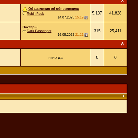
Объявления об обновлениях
5,137
41,828
от
Robin Pack
14.07.2025
15:19
Постеры
315
25,411
от
Dark Passenger
16.08.2023
21:21
никогда
0
0