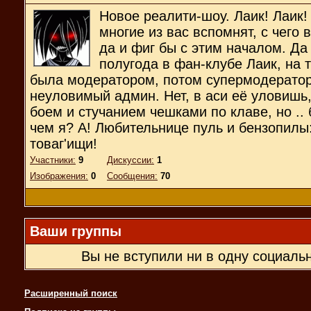
Новое реалити-шоу. Лаик! Лаик! 
многие из вас вспомнят, с чего 
да и фиг бы с этим началом. Да
полугода в фан-клубе Лаик, на 
была модератором, потом супермодераторо
неуловимый админ. Нет, в аси её уловишь, 
боем и стучанием чешками по клаве, но .. б
чем я? А! Любительнице пуль и бензопилы:
товаг'ищи!
Участники:
9
Дискуссии:
1
Изображения:
0
Сообщения:
70
Ваши группы
Вы не вступили ни в одну социаль
Расширенный поиск