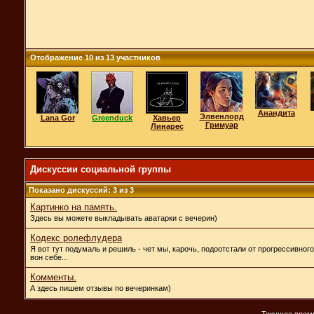
Отображение 10 из 13 участников
Анандита
Элвенлорд
Lana Gor
Greenduck
Хавьер
Гримуар
Линарес
Дискуссии социальной группы
Показано дискуссий: 3 из 3
Картинко на память.
Здесь вы можете выкладывать аватарки с вечерин)
Кодекс ролефлудера
Я вот тут подумаль и решиль - чет мы, карочь, подоотстали от прогрессивного
вон себе...
Комменты.
А здесь пишем отзывы по вечеринкам)
Текущее врем