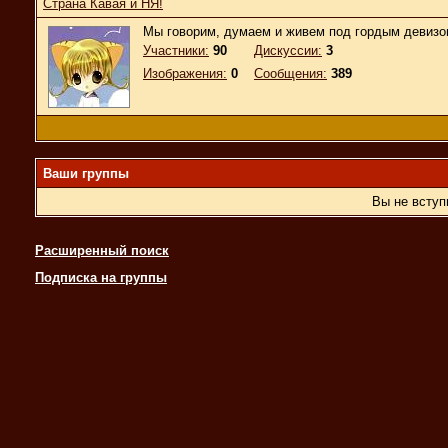
Страна Кавая и НЯ!
Мы говорим, думаем и живем под гордым девизом
Участники:
90
Дискуссии:
3
Изображения:
0
Сообщения:
389
Ваши группы
Вы не вступ
Расширенный поиск
Подписка на группы