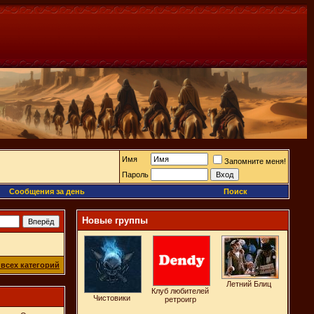
Имя
Запомните меня!
Пароль
Сообщения за день
Поиск
Новые группы
всех категорий
Летний Блиц
Клуб любителей
Чистовики
ретроигр