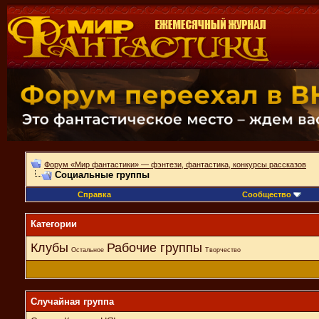
Форум «Мир фантастики» — фэнтези, фантастика, конкурсы рассказов
Социальные группы
Справка
Сообщество
Категории
Клубы
Рабочие группы
Остальное
Творчество
Случайная группа