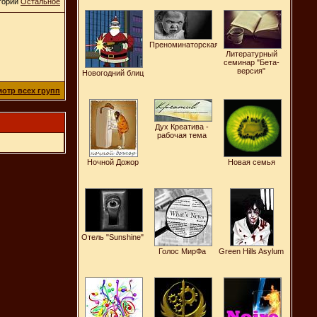
егории
Остальное
Преноминаторская
Литературный
семинар "Бета-
версия"
Новогодний блиц
отр всех групп
Дух Креатива -
рабочая тема
Ночной Дожор
Новая семья
Отель "Sunshine"
Голос МирФа
Green Hills Asylum