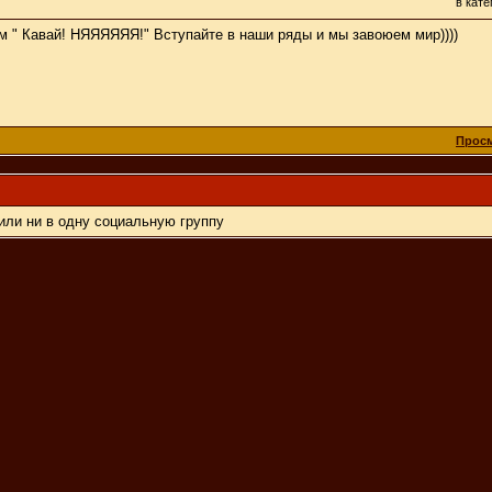
в кат
 " Кавай! НЯЯЯЯЯЯ!" Вступайте в наши ряды и мы завоюем мир))))
Просм
или ни в одну социальную группу