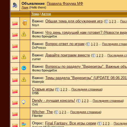
Объявление
:
Правила Форума МФ
Лаик
(Hello there)
Тема
/
Автор
Важно:
Общая тема для обсуждения игр
(
1
2
3
...
Посл
Коул
Важно:
Что день грядущий нам готовит? (Новости вид
Фолко Брендибэк
Важно:
Вопрос-ответ по играм
(
1
2
3
...
Последняя стра
DxPresso
Важно:
Давайте поиграем вместе
(
1
2
3
...
Последняя с
zumer
Важно:
Вопросы по разделу "Видеоигры". Важные об
Фолко Брендибэк
Важно:
Темы раздела "Видеоигры" (UPDATE 08.06.201
Waterplz
Cтарые игры
(
1
2
3
...
Последняя страница
)
D!$$
Dendy - лучшая консоль!
(
1
2
3
...
Последняя страница
)
Oxit
Witcher, The
(
1
2
3
...
Последняя страница
)
Filwriter
Опрос:
Final Fantasy. Все игры серии
(
1
2
3
...
Последн
Аланор Майндтрастер