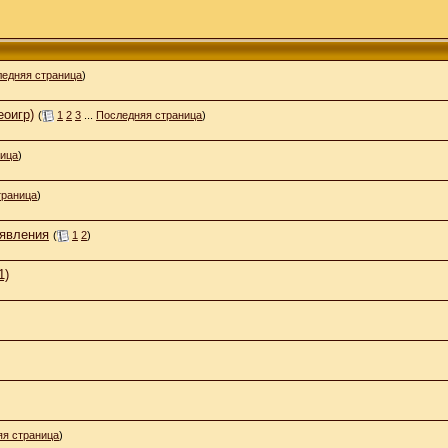
едняя страница
)
еоигр)
(
1
2
3
...
Последняя страница
)
ница
)
траница
)
ъявления
(
1
2
)
1)
яя страница
)