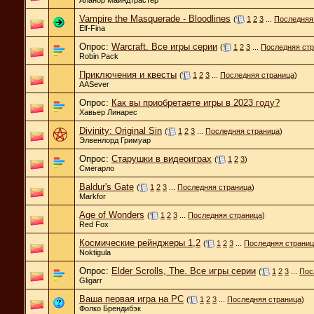
Vampire the Masquerade - Bloodlines
(
1
2
3
...
Последняя
Elf-Fina
Опрос:
Warcraft. Все игры серии
(
1
2
3
...
Последняя ст
Robin Pack
Приключения и квесты
(
1
2
3
...
Последняя страница
)
AASever
Опрос:
Как вы приобретаете игры в 2023 году?
Хавьер Линарес
Divinity: Original Sin
(
1
2
3
...
Последняя страница
)
Элвенлорд Гримуар
Опрос:
Старушки в видеоиграх
(
1
2
3
)
Смегарло
Baldur's Gate
(
1
2
3
...
Последняя страница
)
Markfor
Age of Wonders
(
1
2
3
...
Последняя страница
)
Red Fox
Космические рейнджеры 1,2
(
1
2
3
...
Последняя страни
Noktigula
Опрос:
Elder Scrolls, The. Все игры серии
(
1
2
3
...
Пос
Gligarr
Ваша первая игра на PC
(
1
2
3
...
Последняя страница
)
Фолко Брендибэк