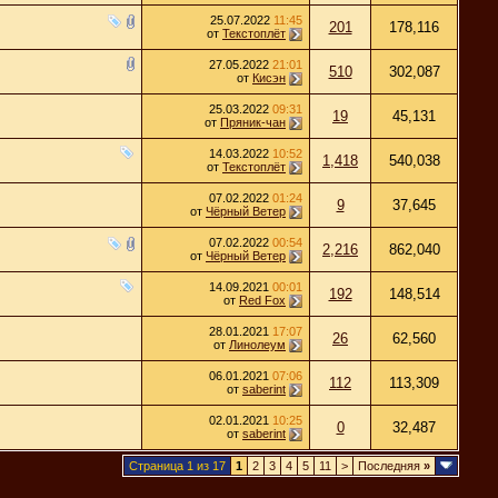
25.07.2022
11:45
201
178,116
от
Текстоплёт
27.05.2022
21:01
510
302,087
от
Кисэн
25.03.2022
09:31
19
45,131
от
Пряник-чан
14.03.2022
10:52
1,418
540,038
от
Текстоплёт
07.02.2022
01:24
9
37,645
от
Чёрный Ветер
07.02.2022
00:54
2,216
862,040
от
Чёрный Ветер
14.09.2021
00:01
192
148,514
от
Red Fox
28.01.2021
17:07
26
62,560
от
Линолеум
06.01.2021
07:06
112
113,309
от
saberint
02.01.2021
10:25
0
32,487
от
saberint
Страница 1 из 17
1
2
3
4
5
11
>
Последняя
»