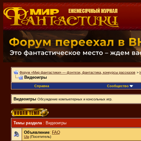
Форум «Мир фантастики» — фэнтези, фантастика, конкурсы рассказов
>
Видеоигры
Справка
Сообщество
Видеоигры
Обсуждение компьютерных и консольных игр.
Темы раздела
: Видеоигры
Объявление
:
FAQ
Ula
(Посетитель)