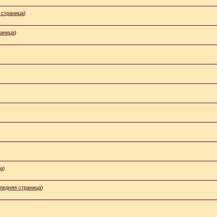
 страница
)
раница
)
ца
)
ледняя страница
)