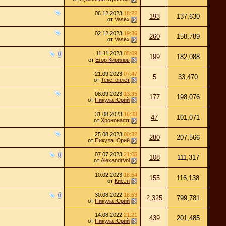
06.12.2023
18:22
193
137,630
от
Vasex
02.12.2023
19:36
260
158,789
от
Vasex
11.11.2023
05:09
199
182,088
от
Егор Кирилов
21.09.2023
07:47
5
33,470
от
Текстоплёт
08.09.2023
13:35
177
198,076
от
Пикула Юрий
31.08.2023
16:33
47
101,071
от
Хрононафт
25.08.2023
00:32
280
207,566
от
Пикула Юрий
07.07.2023
21:05
108
111,317
от
AlexandrVol
10.02.2023
18:54
155
116,138
от
Кисэн
30.08.2022
18:53
2,325
799,781
от
Пикула Юрий
14.08.2022
21:21
439
201,485
от
Пикула Юрий