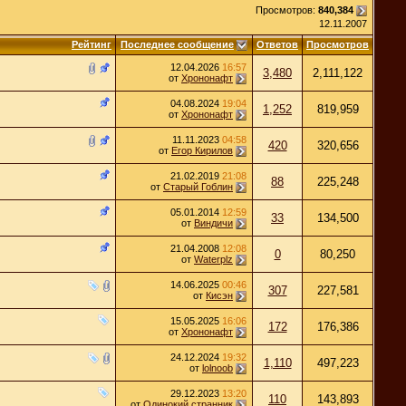
Просмотров:
840,384
12.11.2007
Рейтинг
Последнее сообщение
Ответов
Просмотров
12.04.2026
16:57
3,480
2,111,122
от
Хрононафт
04.08.2024
19:04
1,252
819,959
от
Хрононафт
11.11.2023
04:58
420
320,656
от
Егор Кирилов
21.02.2019
21:08
88
225,248
от
Старый Гоблин
05.01.2014
12:59
33
134,500
от
Виндичи
21.04.2008
12:08
0
80,250
от
Waterplz
14.06.2025
00:46
307
227,581
от
Кисэн
15.05.2025
16:06
172
176,386
от
Хрононафт
24.12.2024
19:32
1,110
497,223
от
lolnoob
29.12.2023
13:20
110
143,893
от
Одинокий странник