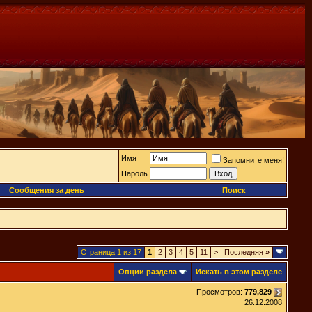
Имя
Запомните меня!
Пароль
Сообщения за день
Поиск
Страница 1 из 17
1
2
3
4
5
11
>
Последняя
»
Опции раздела
Искать в этом разделе
Просмотров:
779,829
26.12.2008