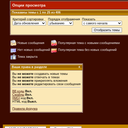
Опции просмотра
Показаны темы с 1 по 25 из 406
Критерий сортировки
Порядок отображения
Показать
Новые сообщения
Популярная тема с новыми сообщениями
Нет новых сообщений
Популярная тема без новых сообщений
Тема закрыта
Ваши права в разделе
Вы
не можете
создавать новые темы
Вы
не можете
отвечать в темах
Вы
не можете
прикреплять вложения
Вы
не можете
редактировать свои сообщения
BB коды
Вкл.
Смайлы
Вкл.
[IMG]
код
Вкл.
HTML код
Выкл.
Правила форума