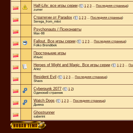
Half-Life: все игры серии
(
1
2
3
...
Последняя страница
)
zumer
Стратегии от Paradox
(
1
2
3
...
Последняя страница
)
Serega_from_mitxt
Psychonauts / Психонавты
Max-88
Fallout. Все игры серии
(
1
2
3
...
Последняя страница
)
Folko Brendibek
Простенькие игры
Ильес
Heroes of Might and Magic. Все игры серии
(
1
2
3
...
По
Ariez
Resident Evil
(
1
2
3
...
Последняя страница
)
Shaos
Cyberpunk 2077
(
1
2
)
Одинокий странник
Watch Dogs
(
1
2
3
...
Последняя страница
)
Дымка
Ghostrunner
saberint