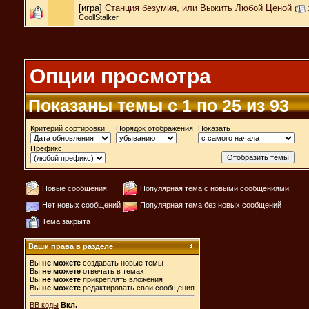
[игра]
Станция безумия, или Выжить Любой Ценой
(
CoollStalker
Опции просмотра
Показаны темы с 1 по 25 из 93
Критерий сортировки
Порядок отображения
Показать
Префикс
Новые сообщения
Популярная тема с новыми сообщениями
Нет новых сообщений
Популярная тема без новых сообщений
Тема закрыта
Ваши права в разделе
Вы
не можете
создавать новые темы
Вы
не можете
отвечать в темах
Вы
не можете
прикреплять вложения
Вы
не можете
редактировать свои сообщения
BB коды
Вкл.