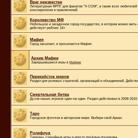
Враг неизвестен
Литературная ФРПГ для фанатов "X-COM", а также всех любителей 
конспирологии и приключений.
Королевство МФ
Небольшое и загадочное город-государство, в котором можно жить и
действует рейтинг 18+
Мафия
Город засыпает, и просыпается Мафия.
Архив Мафии
Завершившиеся игры в
Мафию
Перекрёсток миров
Раздел для ролевых стратегий, организаций и объединений. Действ
Смертельная битва
Дуэли наших игроков один-на-один. Раздел действовал в 2008-2010 
Таро
Городское фэнтези в авторском мире. Выбери свой Аркан.
Ролефлуд
Таверны, стихийные игры и просто весёлые посиделки.