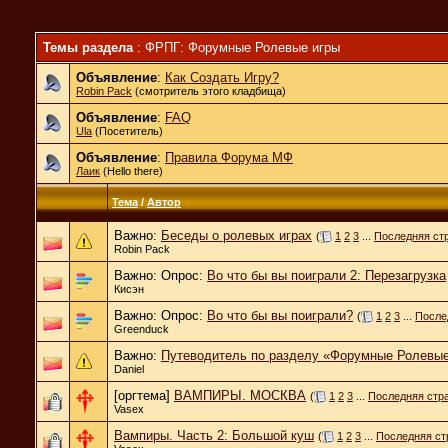
Темы раздела
: ФРПГ: Форумные Ролевые игры
Объявление
:
Как Создать Игру?
Robin Pack
(смотритель этого кладбища)
Объявление
:
FAQ
Ula
(Посетитель)
Объявление
:
Правила Форума МФ
Лаик
(Hello there)
Тема
/
Автор
Важно:
Беседы о ролевых играх
(
1
2
3
...
Последняя ст
Robin Pack
Важно: Опрос:
Во что бы вы поиграли 2: Перезагрузка
Кисэн
Важно: Опрос:
Во что бы вы поиграли?
(
1
2
3
...
После
Greenduck
Важно:
Путеводитель по разделу «Форумные Ролевые
Daniel
[оргтема]
ВАМПИРЫ. МОСКВА
(
1
2
3
...
Последняя стр
Vasex
Вампиры. Часть 2: Большой куш
(
1
2
3
...
Последняя ст