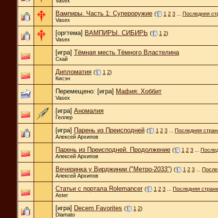
Vasex
Вампиры. Часть 1: Супероружие
(
1
2
3
...
Последняя ст
Vasex
[оргтема]
ВАМПИРЫ. СИБИРЬ
(
1
2
)
Vasex
[игра]
Тёмная месть Тёмного Властелина
Скай
Дипломатия
(
1
2
)
Кисэн
Перемещено: [игра]
Мафия: Хоббит
Vasex
[игра]
Аномалия
Геллер
[игра]
Парень из Преисподней
(
1
2
3
...
Последняя стран
Алексей Архипов
Парень из Преисподней. Продолжение
(
1
2
3
...
Послед
Алексей Архипов
Вечеринка у Вирджинии ("Метро-2033")
(
1
2
3
...
После
Алексей Архипов
Статьи с портала Rolemancer
(
1
2
3
...
Последняя стран
Aster
[игра]
Decem Favorites
(
1
2
)
Diamato