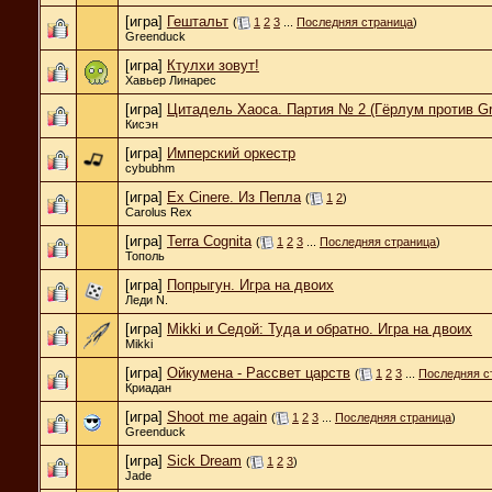
[игра]
Гештальт
(
1
2
3
...
Последняя страница
)
Greenduck
[игра]
Ктулхи зовут!
Хавьер Линарес
[игра]
Цитадель Хаоса. Партия № 2 (Гёрлум против Gr
Кисэн
[игра]
Имперский оркестр
cybubhm
[игра]
Ex Cinere. Из Пепла
(
1
2
)
Carolus Rex
[игра]
Terra Cognita
(
1
2
3
...
Последняя страница
)
Тополь
[игра]
Попрыгун. Игра на двоих
Леди N.
[игра]
Mikki и Седой: Туда и обратно. Игра на двоих
Mikki
[игра]
Ойкумена - Рассвет царств
(
1
2
3
...
Последняя с
Криадан
[игра]
Shoot me again
(
1
2
3
...
Последняя страница
)
Greenduck
[игра]
Sick Dream
(
1
2
3
)
Jade