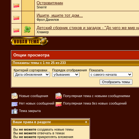
Островитянин
Snerrir
Ищите, ищите тот дом...
Фрол Данилов
Детский сборник стихов и загадок - "До чего же мир 
Хламер
Опции просмотра
Показаны темы с 1 по 25 из 233
Критерий сортировки
Порядок отображения
Показать
Новые сообщения
Популярная тема с новыми сообщениями
Нет новых сообщений
Популярная тема без новых сообщений
Тема закрыта
Ваши права в разделе
Вы
не можете
создавать новые темы
Вы
не можете
отвечать в темах
Вы
не можете
прикреплять вложения