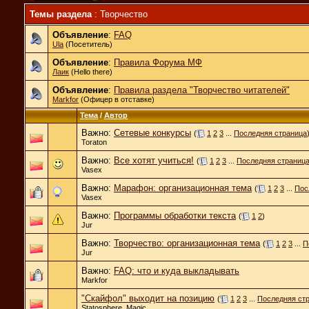
Темы раздела
: Творчество
Объявление
:
FAQ
Ula
(Посетитель)
Объявление
:
Правила Форума МФ
Лаик
(Hello there)
Объявление
:
Правила раздела "Творчество читателей"
Markfor
(Офицер в отставке)
Тема
/
Автор
Важно:
Сетевые конкурсы
(
1
2
3
...
Последняя страница
Toraton
Важно:
Все хотят учиться!
(
1
2
3
...
Последняя страниц
Vasex
Важно:
Марафон: организационная тема
(
1
2
3
...
Пос
Vasex
Важно:
Программы обработки текста
(
1
2
)
Jur
Важно:
Творчество: организационная тема
(
1
2
3
...
П
Jur
Важно:
FAQ: что и куда выкладывать
Markfor
"Скайфол" выходит на позицию
(
1
2
3
...
Последняя ст
Statosphere_Magic