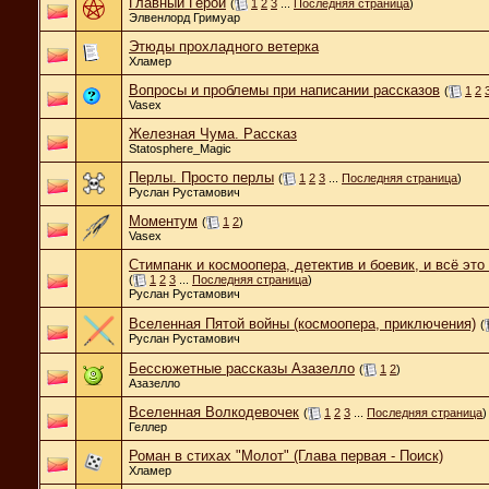
Главный Герой
(
1
2
3
...
Последняя страница
)
Элвенлорд Гримуар
Этюды прохладного ветерка
Хламер
Вопросы и проблемы при написании рассказов
(
1
2
Vasex
Железная Чума. Рассказ
Statosphere_Magic
Перлы. Просто перлы
(
1
2
3
...
Последняя страница
)
Руслан Рустамович
Моментум
(
1
2
)
Vasex
Стимпанк и космоопера, детектив и боевик, и всё это
(
1
2
3
...
Последняя страница
)
Руслан Рустамович
Вселенная Пятой войны (космоопера, приключения)
(
Руслан Рустамович
Бессюжетные рассказы Азазелло
(
1
2
)
Азазелло
Вселенная Волкодевочек
(
1
2
3
...
Последняя страница
)
Геллер
Роман в стихах "Молот" (Глава первая - Поиск)
Хламер