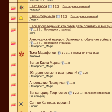
Свет Хаоса
(
1
2
3
...
Последняя страница
)
KrasavA
Стихи форумчан
(
1
2
3
...
Последняя страница
)
Леди N.
Свои произведения: кто готов дать почитать и выслу
(
1
2
3
...
Последняя страница
)
Sera
Американский наворот. Затяжная глобальная война в 
(
1
2
3
...
Последняя страница
)
Statosphere_Magic
Тьма Марафонов
(
1
2
3
...
Последняя страница
)
KrasavA
Белая Карта Марса
(
1
2
)
Statosphere_Magic
Эй, девяностые, к вам пришли!
(
1
2
)
Statosphere_Magic
Апрельские Праздники
(
1
2
)
Statosphere_Magic
Винкельрид. Творчество
(
1
2
3
...
Последняя страница
)
Винкельрид
Солнце Каннеша, версия-2
Snerrir