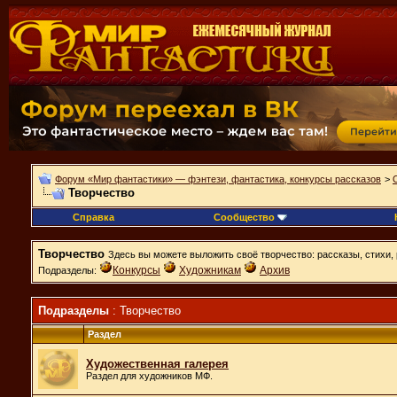
Форум «Мир фантастики» — фэнтези, фантастика, конкурсы рассказов
>
Творчество
Справка
Сообщество
Творчество
Здесь вы можете выложить своё творчество: рассказы, стихи, 
Конкурсы
Художникам
Архив
Подразделы:
Подразделы
: Творчество
Раздел
Художественная галерея
Раздел для художников МФ.