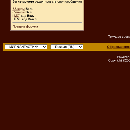
Вы
не можете
редактировать свои сообщения
BB коды
Вкл.
Смайлы
Вкл.
[IMG]
код
Вкл.
HTML код
Выкл.
Правила форума
Текущее врем
Обратная свя
Powered b
Copyright ©2000