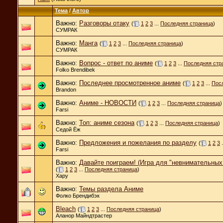
Тема
/
Автор
Важно:
Разговоры отаку
(
1
2
3
...
Последняя страница
)
СУМРАК
Важно:
Манга
(
1
2
3
...
Последняя страница
)
СУМРАК
Важно:
Вопрос - ответ по аниме
(
1
2
3
...
Последняя стр
Folko Brendibek
Важно:
Последнее просмотренное аниме
(
1
2
3
...
Пос
Brandon
Важно:
Аниме - НОВОСТИ
(
1
2
3
...
Последняя страница
)
Farsi
Важно:
Топ: аниме сезона
(
1
2
3
...
Последняя страница
)
Седой Ёж
Важно:
Предложения и пожелания по разделу
(
1
2
3
.
Farsi
Важно:
Давайте поиграем! (Игра для "невнимательных 
(
1
2
3
...
Последняя страница
)
Хару
Важно:
Темы раздела Аниме
Фолко Брендибэк
Bleach
(
1
2
3
...
Последняя страница
)
Аланор Майндтрастер