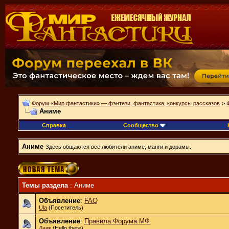
Форум «Мир фантастики» — фэнтези, фантастика, конкурсы рассказов
>
Аниме
Справка
Сообщество
Аниме
Здесь общаются все любители аниме, манги и дорамы.
Темы раздела
: Аниме
Объявление
:
FAQ
Ula
(Посетитель)
Объявление
:
Правила Форума МФ
Лаик
(Hello there)