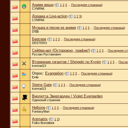
Аниме вещи
(
1
2
3
...
Последняя страница
)
СУМРАК
Дорама и Live-action
(
1
2
3
)
СУМРАК
Музыка и песни из аниме
(
1
2
3
...
Последняя страница
)
D!$$
Берсерк
(
1
2
3
...
Последняя страница
)
DESTERO
Сейбер-арт (Осторожно, трафик!)
(
1
2
3
...
Последняя ст
Руслан Рустамович
Вторжение гигантов / Shingeki no Kyojin
(
1
2
3
...
После
komrad13
Опрос:
Evangelion
(
1
2
3
...
Последняя страница
)
Exile
Steins;Gate
(
1
2
3
...
Последняя страница
)
komrad13
Виолетта Эвергарден / Violet Evergarden
Одинокий странник
Hellsing
(
1
2
3
...
Последняя страница
)
FantasyMan
Animatrix
(
1
2
)
Folko Brendibek