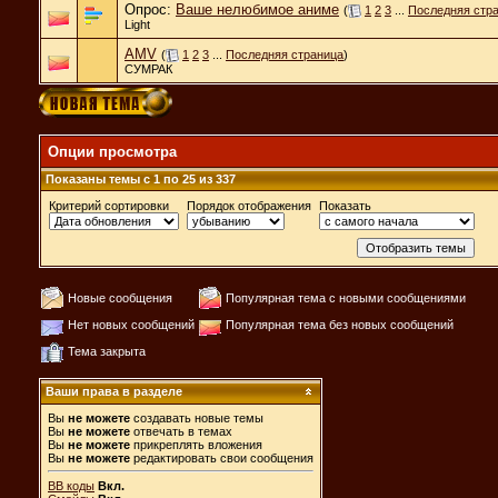
Опрос:
Ваше нелюбимое аниме
(
1
2
3
...
Последняя стр
Light
AMV
(
1
2
3
...
Последняя страница
)
СУМРАК
Опции просмотра
Показаны темы с 1 по 25 из 337
Критерий сортировки
Порядок отображения
Показать
Новые сообщения
Популярная тема с новыми сообщениями
Нет новых сообщений
Популярная тема без новых сообщений
Тема закрыта
Ваши права в разделе
Вы
не можете
создавать новые темы
Вы
не можете
отвечать в темах
Вы
не можете
прикреплять вложения
Вы
не можете
редактировать свои сообщения
BB коды
Вкл.