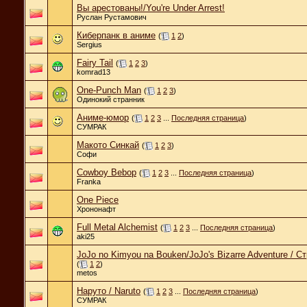
Вы арестованы!/You're Under Arrest!
Руслан Рустамович
Киберпанк в аниме
(
1
2
)
Sergius
Fairy Tail
(
1
2
3
)
komrad13
One-Punch Man
(
1
2
3
)
Одинокий странник
Аниме-юмор
(
1
2
3
...
Последняя страница
)
СУМРАК
Макото Синкай
(
1
2
3
)
Софи
Cowboy Bebop
(
1
2
3
...
Последняя страница
)
Franka
One Piece
Хрононафт
Full Metal Alchemist
(
1
2
3
...
Последняя страница
)
aki25
JoJo no Kimyou na Bouken/JoJo's Bizarre Adventure /
(
1
2
)
metos
Наруто / Naruto
(
1
2
3
...
Последняя страница
)
СУМРАК