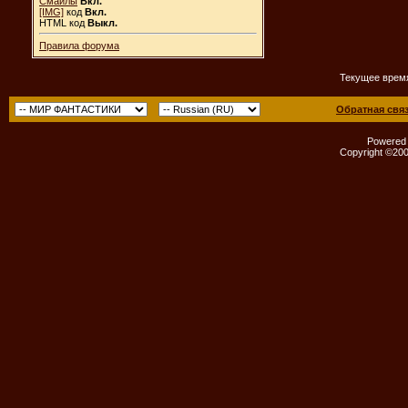
Смайлы
Вкл.
[IMG]
код
Вкл.
HTML код
Выкл.
Правила форума
Текущее врем
Обратная свя
Powered b
Copyright ©2000