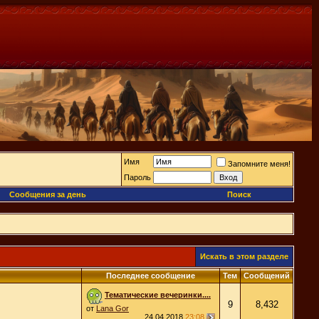
Имя
Запомните меня!
Пароль
Сообщения за день
Поиск
Искать в этом разделе
Последнее сообщение
Тем
Сообщений
Тематические вечеринки....
9
8,432
от
Lana Gor
24.04.2018
23:08