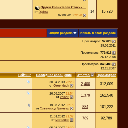
Орден Хранителей Стихий:...
14
15,728
от
Djalina
02.08.2010
22:28
Опции раздела
Искать в этом разделе
Просмотров:
97,629
29.03.2011
Просмотров:
779,916
26.12.2008
Просмотров:
840,486
12.11.2007
Рейтинг
Последнее сообщение
Ответов
Просмотров
30.04.2013
23:23
2,400
312,009
от
Greenduck
26.08.2007
12:54
1,379
161,548
от
valari2
19.08.2012
02:18
884
101,222
от
Элвенлорд Гримуар
11.01.2012
21:37
789
92,789
от
магеллан
05.08.2007
21:30