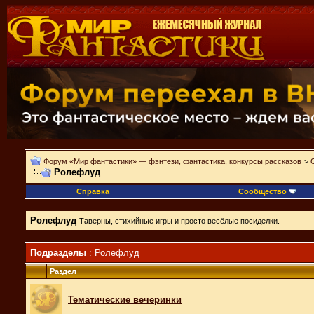
Форум «Мир фантастики» — фэнтези, фантастика, конкурсы рассказов
>
Ролефлуд
Справка
Сообщество
Ролефлуд
Таверны, стихийные игры и просто весёлые посиделки.
Подразделы
: Ролефлуд
Раздел
Тематические вечеринки