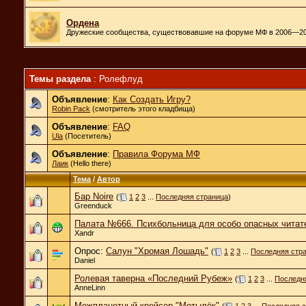
Ордена
Дружеские сообщества, существовавшие на форуме МФ в 2006—20
Темы раздела
: Ролефлуд
Объявление
:
Как Создать Игру?
Robin Pack
(смотритель этого кладбища)
Объявление
:
FAQ
Ula
(Посетитель)
Объявление
:
Правила Форума МФ
Лаик
(Hello there)
Тема
/
Автор
Бар Noire
(
1
2
3
...
Последняя страница
)
Greenduck
Палата №666. Психбольница для особо опасных чита
Xandr
Опрос:
Салун "Хромая Лошадь"
(
1
2
3
...
Последняя стр
Daniel
Ролевая таверна «Последний Рубеж»
(
1
2
3
...
Последн
AnneLinn
Межпланетный крейсер "Мотылёк"
(
1
2
3
...
Последняя с