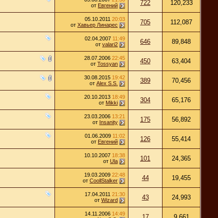
722
120,233
от
Евгений
05.10.2011
20:03
705
112,087
от
Хавьер Линарес
02.04.2007
11:49
646
89,848
от
valari2
28.07.2006
22:45
450
63,404
от
Tossyan
30.08.2015
19:42
389
70,456
от
Alex S.S.
20.10.2013
18:49
304
65,176
от
Mikki
23.03.2006
13:21
175
56,892
от
Insanity
01.06.2009
11:02
126
55,414
от
Евгений
10.10.2007
18:38
101
24,365
от
Ula
19.03.2009
22:48
44
19,455
от
CoollStalker
17.04.2011
21:30
43
24,993
от
Wizard
14.11.2006
14:49
17
9,661