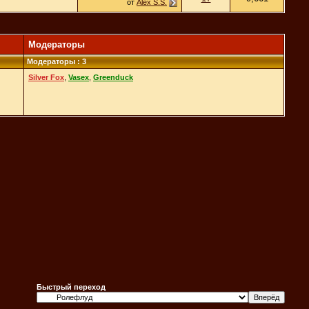
от
Alex S.S.
Модераторы
Модераторы : 3
Silver Fox
,
Vasex
,
Greenduck
Быстрый переход