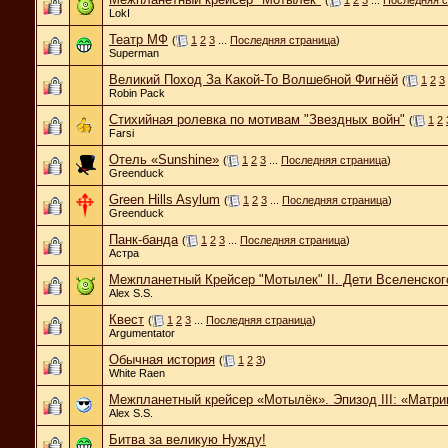
LokI
Театр МФ
(
1
2
3
...
Последняя страница
)
Superman
Великий Поход За Какой-То Волшебной Фигнёй
(
1
2
3
Robin Pack
Стихийная ролевка по мотивам "Звездных войн"
(
1
2
Farsi
Отель «Sunshine»
(
1
2
3
...
Последняя страница
)
Greenduck
Green Hills Asylum
(
1
2
3
...
Последняя страница
)
Greenduck
Панк-банда
(
1
2
3
...
Последняя страница
)
Астра
Межпланетный Крейсер "Мотылек" II. Дети Вселенског
Alex S.S.
Квест
(
1
2
3
...
Последняя страница
)
Argumentator
Обычная история
(
1
2
3
)
White Raen
Межпланетный крейсер «Мотылёк». Эпизод III: «Матри
Alex S.S.
Битва за великую Нужду!