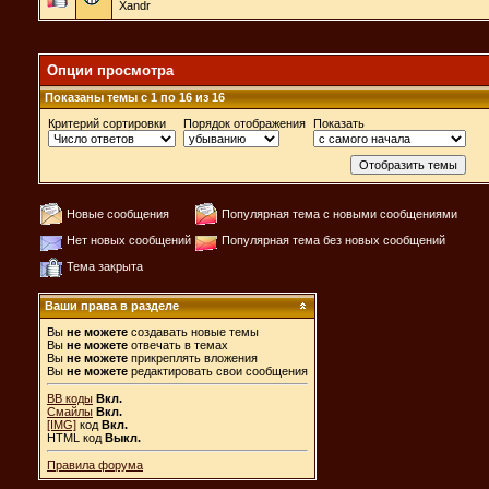
Xandr
Опции просмотра
Показаны темы с 1 по 16 из 16
Критерий сортировки
Порядок отображения
Показать
Новые сообщения
Популярная тема с новыми сообщениями
Нет новых сообщений
Популярная тема без новых сообщений
Тема закрыта
Ваши права в разделе
Вы
не можете
создавать новые темы
Вы
не можете
отвечать в темах
Вы
не можете
прикреплять вложения
Вы
не можете
редактировать свои сообщения
BB коды
Вкл.
Смайлы
Вкл.
[IMG]
код
Вкл.
HTML код
Выкл.
Правила форума