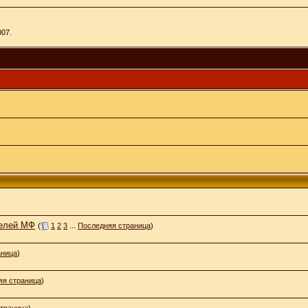
07.
телей МФ
(
1
2
3
...
Последняя страница
)
аница
)
яя страница
)
траница
)