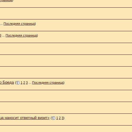
...
Последняя страница
)
3
...
Последняя страница
)
о Бреда
(
1
2
3
...
Последняя страница
)
ца наносит ответный визит»
(
1
2
3
)