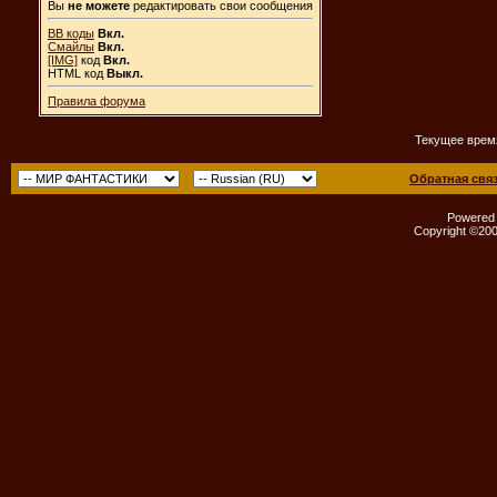
Вы
не можете
редактировать свои сообщения
BB коды
Вкл.
Смайлы
Вкл.
[IMG]
код
Вкл.
HTML код
Выкл.
Правила форума
Текущее врем
Обратная свя
Powered b
Copyright ©2000