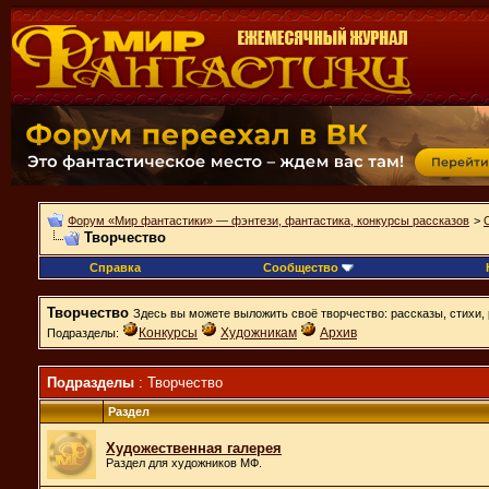
Форум «Мир фантастики» — фэнтези, фантастика, конкурсы рассказов
>
Творчество
Справка
Сообщество
Творчество
Здесь вы можете выложить своё творчество: рассказы, стихи, 
Конкурсы
Художникам
Архив
Подразделы:
Подразделы
: Творчество
Раздел
Художественная галерея
Раздел для художников МФ.