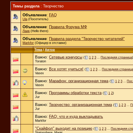
Темы раздела
: Творчество
Объявление
:
FAQ
Ula
(Посетитель)
Объявление
:
Правила Форума МФ
Лаик
(Hello there)
Объявление
:
Правила раздела "Творчество читателей"
Markfor
(Офицер в отставке)
Тема
/
Автор
Важно:
Сетевые конкурсы
(
1
2
3
...
Последняя страница
Toraton
Важно:
Все хотят учиться!
(
1
2
3
...
Последняя страниц
Vasex
Важно:
Марафон: организационная тема
(
1
2
3
...
Пос
Vasex
Важно:
Программы обработки текста
(
1
2
)
Jur
Важно:
Творчество: организационная тема
(
1
2
3
...
П
Jur
Важно:
FAQ: что и куда выкладывать
Markfor
"Скайфол" выходит на позицию
(
1
2
3
...
Последняя ст
Statosphere_Magic