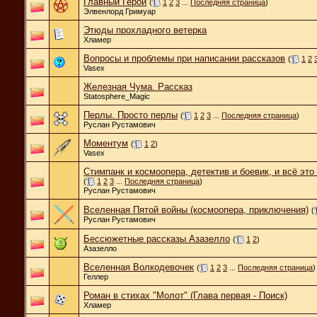
Главный Герой
(
1
2
3
...
Последняя страница
)
Элвенлорд Гримуар
Этюды прохладного ветерка
Хламер
Вопросы и проблемы при написании рассказов
(
1
2
Vasex
Железная Чума. Рассказ
Statosphere_Magic
Перлы. Просто перлы
(
1
2
3
...
Последняя страница
)
Руслан Рустамович
Моментум
(
1
2
)
Vasex
Стимпанк и космоопера, детектив и боевик, и всё это
(
1
2
3
...
Последняя страница
)
Руслан Рустамович
Вселенная Пятой войны (космоопера, приключения)
(
Руслан Рустамович
Бессюжетные рассказы Азазелло
(
1
2
)
Азазелло
Вселенная Волкодевочек
(
1
2
3
...
Последняя страница
)
Геллер
Роман в стихах "Молот" (Глава первая - Поиск)
Хламер