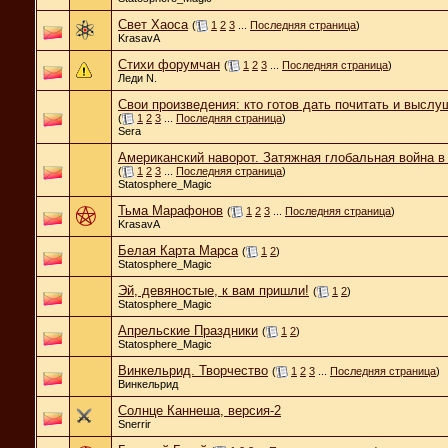
Свет Хаоса
(
1
2
3
...
Последняя страница
)
KrasavA
Стихи форумчан
(
1
2
3
...
Последняя страница
)
Леди N.
Свои произведения: кто готов дать почитать и выслу
(
1
2
3
...
Последняя страница
)
Sera
Американский наворот. Затяжная глобальная война в 
(
1
2
3
...
Последняя страница
)
Statosphere_Magic
Тьма Марафонов
(
1
2
3
...
Последняя страница
)
KrasavA
Белая Карта Марса
(
1
2
)
Statosphere_Magic
Эй, девяностые, к вам пришли!
(
1
2
)
Statosphere_Magic
Апрельские Праздники
(
1
2
)
Statosphere_Magic
Винкельрид. Творчество
(
1
2
3
...
Последняя страница
)
Винкельрид
Солнце Каннеша, версия-2
Snerrir