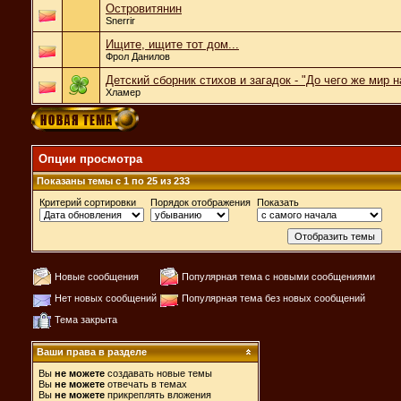
Островитянин
Snerrir
Ищите, ищите тот дом...
Фрол Данилов
Детский сборник стихов и загадок - "До чего же мир 
Хламер
Опции просмотра
Показаны темы с 1 по 25 из 233
Критерий сортировки
Порядок отображения
Показать
Новые сообщения
Популярная тема с новыми сообщениями
Нет новых сообщений
Популярная тема без новых сообщений
Тема закрыта
Ваши права в разделе
Вы
не можете
создавать новые темы
Вы
не можете
отвечать в темах
Вы
не можете
прикреплять вложения