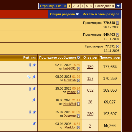
Страница 1 из 10
1
2
3
4
5
>
Последняя
»
Опции раздела
Искать в этом разделе
Просмотров:
779,848
26.12.2008
Просмотров:
840,403
12.11.2007
Просмотров:
77,371
12.11.2006
Рейтинг
Последнее сообщение
Ответов
Просмотров
02.10.2025
15:39
189
177,664
от
kub2091
08.09.2023
01:29
137
170,359
от
Goldfish
25.06.2023
00:24
632
369,863
от
Vasex
16.08.2020
21:41
28
69,027
от
NoelWell
25.07.2019
01:09
280
193,697
от
Хламер
03.04.2008
16:54
2
55,266
от
Markfor