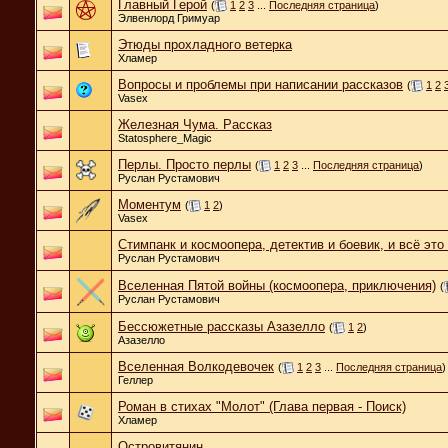
Главный Герой
(
1
2
3
...
Последняя страница
)
Элвенлорд Гримуар
Этюды прохладного ветерка
Хламер
Вопросы и проблемы при написании рассказов
(
1
2
Vasex
Железная Чума. Рассказ
Statosphere_Magic
Перлы. Просто перлы
(
1
2
3
...
Последняя страница
)
Руслан Рустамович
Моментум
(
1
2
)
Vasex
Стимпанк и космоопера, детектив и боевик, и всё это
Руслан Рустамович
Вселенная Пятой войны (космоопера, приключения)
(
Руслан Рустамович
Бессюжетные рассказы Азазелло
(
1
2
)
Азазелло
Вселенная Волкодевочек
(
1
2
3
...
Последняя страница
)
Геллер
Роман в стихах "Молот" (Глава первая - Поиск)
Хламер
Островитянин