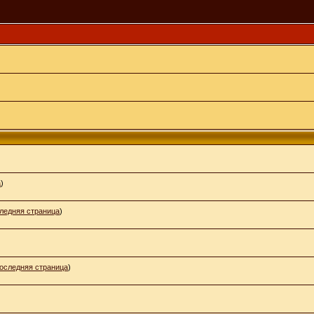
)
а
)
ледняя страница
)
оследняя страница
)