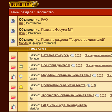
Темы раздела
: Творчество
Объявление
:
FAQ
Ula
(Посетитель)
Объявление
:
Правила Форума МФ
Лаик
(Hello there)
Объявление
:
Правила раздела "Творчество читателей"
Markfor
(Офицер в отставке)
Тема
/
Автор
Важно:
Сетевые конкурсы
(
1
2
3
...
Последняя страница
Toraton
Важно:
Все хотят учиться!
(
1
2
3
...
Последняя страниц
Vasex
Важно:
Марафон: организационная тема
(
1
2
3
...
Пос
Vasex
Важно:
Программы обработки текста
(
1
2
)
Jur
Важно:
Творчество: организационная тема
(
1
2
3
...
П
Jur
Важно:
FAQ: что и куда выкладывать
Markfor