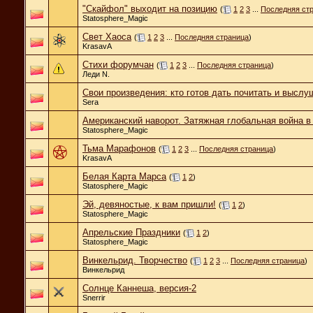
"Скайфол" выходит на позицию
(
1
2
3
...
Последняя ст
Statosphere_Magic
Свет Хаоса
(
1
2
3
...
Последняя страница
)
KrasavA
Стихи форумчан
(
1
2
3
...
Последняя страница
)
Леди N.
Свои произведения: кто готов дать почитать и выслу
Sera
Американский наворот. Затяжная глобальная война в 
Statosphere_Magic
Тьма Марафонов
(
1
2
3
...
Последняя страница
)
KrasavA
Белая Карта Марса
(
1
2
)
Statosphere_Magic
Эй, девяностые, к вам пришли!
(
1
2
)
Statosphere_Magic
Апрельские Праздники
(
1
2
)
Statosphere_Magic
Винкельрид. Творчество
(
1
2
3
...
Последняя страница
)
Винкельрид
Солнце Каннеша, версия-2
Snerrir