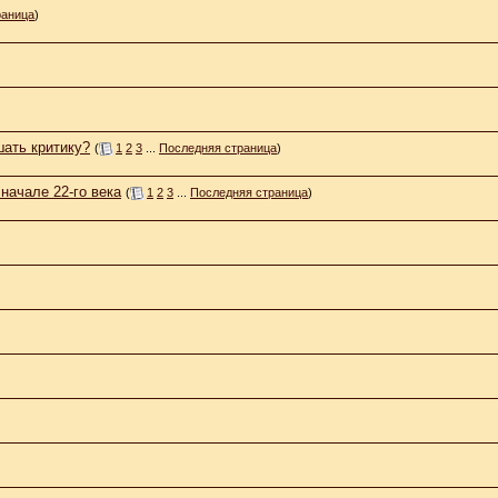
раница
)
шать критику?
(
1
2
3
...
Последняя страница
)
начале 22-го века
(
1
2
3
...
Последняя страница
)