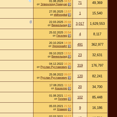
01.08.2025
16:57
71
49,369
от
Элвенлорд Гримуар
27.05.2025
13:57
1
15,540
от
eldhospital
22.03.2025
20:44
3,017
1,629,553
от
Винкельрид
25.02.2025
20:54
4
8,117
от
Гиселер
20.10.2024
14:08
491
362,977
от
Хрононафт
09.10.2023
13:52
23
32,631
от
Винкельрид
04.12.2022
16:26
319
176,797
от
Руслан Рустамович
25.08.2022
09:07
120
82,241
от
Руслан Рустамович
17.08.2021
11:12
20
34,700
от
Азазелло
01.08.2021
12:41
102
85,448
от
Геллер
05.03.2021
21:52
9
16,186
от
Хламер
02.03.2021
10:17