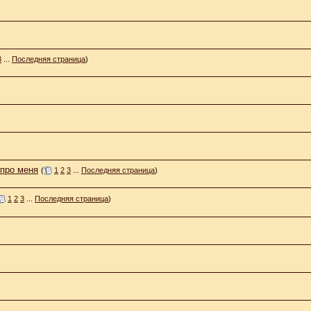
3
...
Последняя страница
)
 про меня
(
1
2
3
...
Последняя страница
)
1
2
3
...
Последняя страница
)