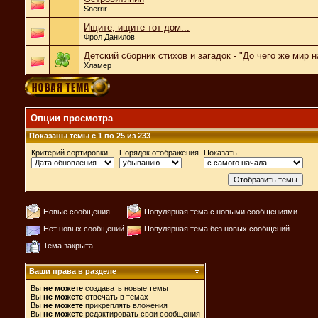
Snerrir
Ищите, ищите тот дом...
Фрол Данилов
Детский сборник стихов и загадок - "До чего же мир 
Хламер
Опции просмотра
Показаны темы с 1 по 25 из 233
Критерий сортировки
Порядок отображения
Показать
Новые сообщения
Популярная тема с новыми сообщениями
Нет новых сообщений
Популярная тема без новых сообщений
Тема закрыта
Ваши права в разделе
Вы
не можете
создавать новые темы
Вы
не можете
отвечать в темах
Вы
не можете
прикреплять вложения
Вы
не можете
редактировать свои сообщения