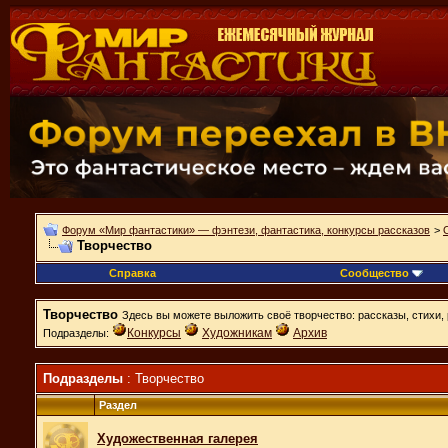
Форум «Мир фантастики» — фэнтези, фантастика, конкурсы рассказов
>
Творчество
Справка
Сообщество
Творчество
Здесь вы можете выложить своё творчество: рассказы, стихи, 
Конкурсы
Художникам
Архив
Подразделы:
Подразделы
: Творчество
Раздел
Художественная галерея