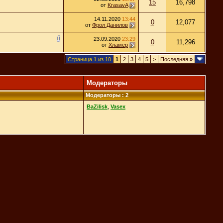
15
16,798
от
KrasavA
14.11.2020
13:44
0
12,077
от
Фрол Данилов
23.09.2020
23:29
0
11,296
от
Хламер
Страница 1 из 10
1
2
3
4
5
>
Последняя
»
Модераторы
Модераторы : 2
BaZilisk
,
Vasex