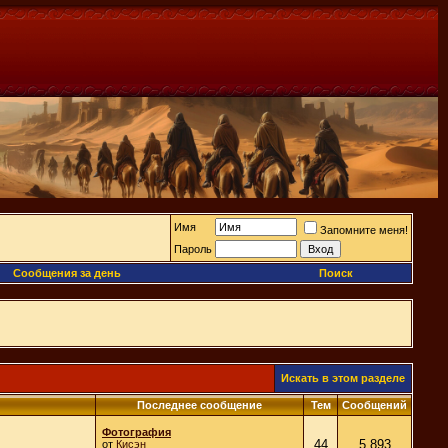
Имя
Запомните меня!
Пароль
Сообщения за день
Поиск
Искать в этом разделе
Последнее сообщение
Тем
Сообщений
Фотография
44
5,893
от
Кисэн