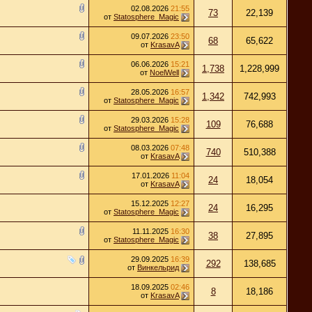
02.08.2026
21:55
73
22,139
от
Statosphere_Magic
09.07.2026
23:50
68
65,622
от
KrasavA
06.06.2026
15:21
1,738
1,228,999
от
NoelWell
28.05.2026
16:57
1,342
742,993
от
Statosphere_Magic
29.03.2026
15:28
109
76,688
от
Statosphere_Magic
08.03.2026
07:48
740
510,388
от
KrasavA
17.01.2026
11:04
24
18,054
от
KrasavA
15.12.2025
12:27
24
16,295
от
Statosphere_Magic
11.11.2025
16:30
38
27,895
от
Statosphere_Magic
29.09.2025
16:39
292
138,685
от
Винкельрид
18.09.2025
02:46
8
18,186
от
KrasavA