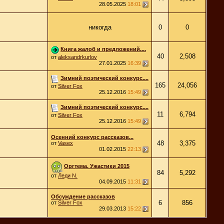
28.05.2025
18:01
никогда
0
0
Книга жалоб и предложений....
40
2,508
от
aleksandrkurlov
27.01.2025
16:39
Зимний поэтический конкурс....
165
24,056
от
Silver Fox
25.12.2016
15:49
Зимний поэтический конкурс....
11
6,794
от
Silver Fox
25.12.2016
15:49
Осенний конкурс рассказов...
48
3,375
от
Vasex
01.02.2015
22:13
Оргтема. Ужастики 2015
84
5,292
от
Леди N.
04.09.2015
11:31
Обсуждение рассказов
6
856
от
Silver Fox
29.03.2013
15:22