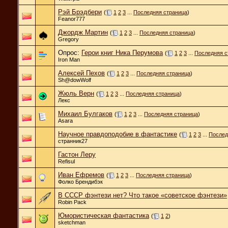
Рэй Брэдбери
(
1
2
3
...
Последняя страница
)
Feanor777
Джордж Мартин
(
1
2
3
...
Последняя страница
)
Gregory
Опрос:
Герои книг Ника Перумова
(
1
2
3
...
Последняя с
Iron Man
Алексей Пехов
(
1
2
3
...
Последняя страница
)
Sh@dowWolf
Жюль Верн
(
1
2
3
...
Последняя страница
)
Лекс
Михаил Булгаков
(
1
2
3
...
Последняя страница
)
Asara
Научное правдоподобие в фантастике
(
1
2
3
...
Послед
странник27
Гастон Леру
Refisul
Иван Ефремов
(
1
2
3
...
Последняя страница
)
Фолко Брендибэк
В СССР фэнтези нет? Что такое «советское фэнтези»
Robin Pack
Юмористическая фантастика
(
1
2
)
sketchman