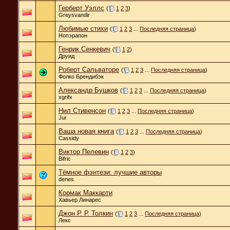
Герберт Уэллс
(
1
2
3
)
Greysvandir
Любимые стихи
(
1
2
3
...
Последняя страница
)
Нопэрапон
Генрик Сенкевич
(
1
2
)
Друид
Роберт Сальваторе
(
1
2
3
...
Последняя страница
)
Фолко Брендибэк
Александр Бушков
(
1
2
3
...
Последняя страница
)
xgrifx
Нил Стивенсон
(
1
2
3
...
Последняя страница
)
Jur
Ваша новая книга
(
1
2
3
...
Последняя страница
)
Cassidy
Виктор Пелевин
(
1
2
3
)
Bifric
Тёмное фэнтези: лучшие авторы
denes
Кормак Маккарти
Хавьер Линарес
Джон Р. Р. Толкин
(
1
2
3
...
Последняя страница
)
Лекс