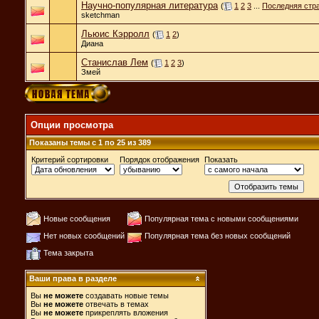
Научно-популярная литература
(
1
2
3
...
Последняя стр
sketchman
Льюис Кэрролл
(
1
2
)
Диана
Станислав Лем
(
1
2
3
)
Змей
Опции просмотра
Показаны темы с 1 по 25 из 389
Критерий сортировки
Порядок отображения
Показать
Новые сообщения
Популярная тема с новыми сообщениями
Нет новых сообщений
Популярная тема без новых сообщений
Тема закрыта
Ваши права в разделе
Вы
не можете
создавать новые темы
Вы
не можете
отвечать в темах
Вы
не можете
прикреплять вложения