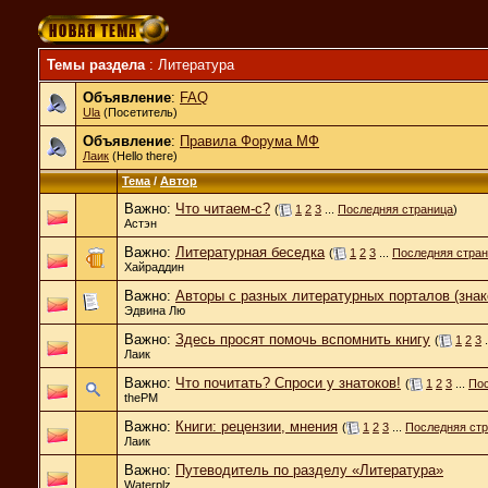
Темы раздела
: Литература
Объявление
:
FAQ
Ula
(Посетитель)
Объявление
:
Правила Форума МФ
Лаик
(Hello there)
Тема
/
Автор
Важно:
Что читаем-с?
(
1
2
3
...
Последняя страница
)
Астэн
Важно:
Литературная беседка
(
1
2
3
...
Последняя стра
Хайраддин
Важно:
Авторы с разных литературных порталов (знак
Эдвина Лю
Важно:
Здесь просят помочь вспомнить книгу
(
1
2
3
.
Лаик
Важно:
Что почитать? Спроси у знатоков!
(
1
2
3
...
Пос
thePM
Важно:
Книги: рецензии, мнения
(
1
2
3
...
Последняя ст
Лаик
Важно:
Путеводитель по разделу «Литература»
Waterplz