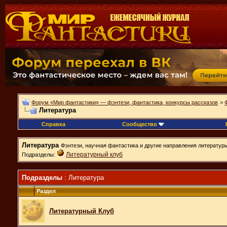
Форум «Мир фантастики» — фэнтези, фантастика, конкурсы рассказов
>
Литература
Справка
Сообщество
Литература
Фэнтези, научная фантастика и другие направления литератур
Литературный клуб
Подразделы:
Подразделы
: Литература
Раздел
Литературный Клуб