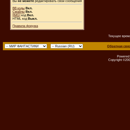
Вы
не можете
редактировать свои сообщения
BB коды
Вкл.
Смайлы
Вкл.
[IMG]
код
Вкл.
HTML код
Выкл.
Правила форума
Текущее врем
Обратная свя
Powered b
Copyright ©2000