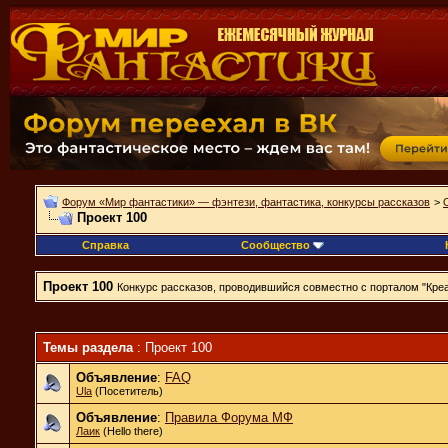
Форум «Мир фантастики» — фэнтези, фантастика, конкурсы рассказов
>
Проект 100
Справка
Сообщество
Проект 100
Конкурс рассказов, проводившийся совместно с порталом "Креа
Темы раздела
: Проект 100
Объявление
:
FAQ
Ula
(Посетитель)
Объявление
:
Правила Форума МФ
Лаик
(Hello there)