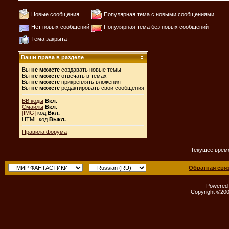
Новые сообщения
Популярная тема с новыми сообщениями
Нет новых сообщений
Популярная тема без новых сообщений
Тема закрыта
Ваши права в разделе
Вы
не можете
создавать новые темы
Вы
не можете
отвечать в темах
Вы
не можете
прикреплять вложения
Вы
не можете
редактировать свои сообщения
BB коды
Вкл.
Смайлы
Вкл.
[IMG]
код
Вкл.
HTML код
Выкл.
Правила форума
Текущее врем
Обратная свя
Powered b
Copyright ©2000