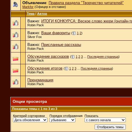
Объявление
:
Правила раздела "Творчество читателей"
Markfor
(Офицер в отставке)
Тема
/
Автор
Важно:
ИТОГИ КОНКУРСА: Веское слово жюри (онлайн-т
Robin Pack
Важно:
Ваши фавориты
(
1
2
)
Silver Fox
Важно:
Присланные рассказы
Robin Pack
Обсуждение рассказов
(
1
2
3
...
Последняя страница
)
Robin Pack
Обсуждение итогов
(
1
2
3
...
Последняя страница
)
Robin Pack
Преноминация
Robin Pack
Опции просмотра
Показаны темы с 1 по 3 из 3
Критерий сортировки
Порядок отображения
Показать