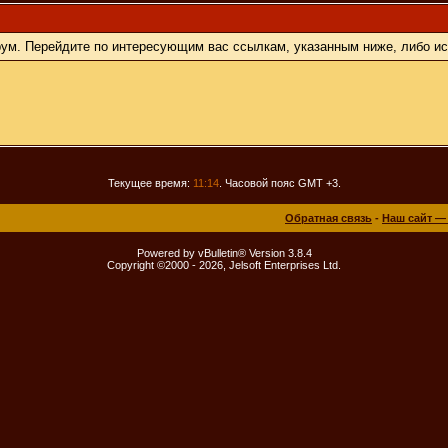
орум. Перейдите по интересующим вас ссылкам, указанным ниже, либо и
Текущее время:
11:14
. Часовой пояс GMT +3.
Обратная связь
-
Наш сайт —
Powered by vBulletin® Version 3.8.4
Copyright ©2000 - 2026, Jelsoft Enterprises Ltd.