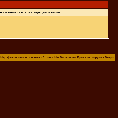
спользуйте поиск, находящийся выше.
 Мир фантастики и фэнтези
-
Архив
-
Мы Вконтакте
-
Правила форума
-
Вверх