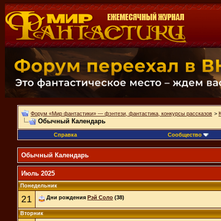
Форум «Мир фантастики» — фэнтези, фантастика, конкурсы рассказов
>
Обычный Календарь
Справка
Сообщество
Обычный Календарь
Июль 2025
Понедельник
21
Дни рождения
Рэй Соло
(38)
Вторник