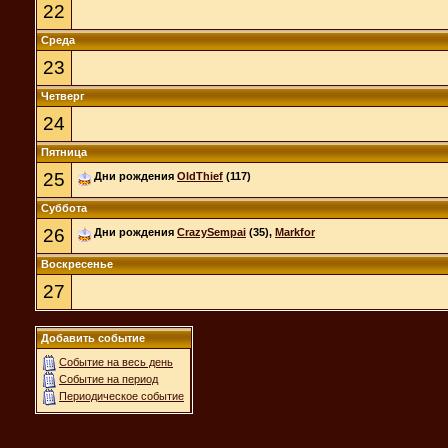
22
Среда
23
Четверг
24
Пятница
25
Дни рождения
OldThief
(117)
Суббота
26
Дни рождения
CrazySempai
(35),
Markfor
Воскресенье
27
Добавить событие
Событие на весь день
Событие на период
Периодическое событие