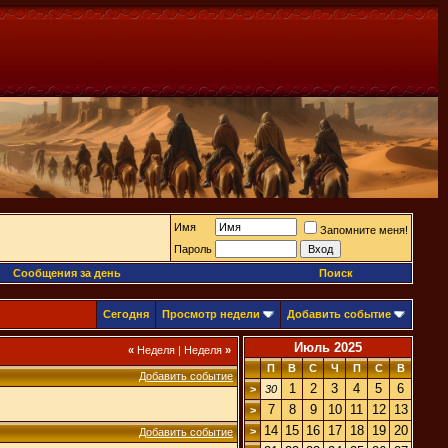
Имя
Запомните меня!
Пароль
Сообщения за день
Поиск
Сегодня
Просмотр недели
Добавить событие
Июль 2025
«
Неделя
|
Неделя
»
П
В
С
Ч
П
С
В
Добавить событие
1
2
3
4
5
6
>
30
7
8
9
10
11
12
13
>
14
15
16
17
18
19
20
>
Добавить событие