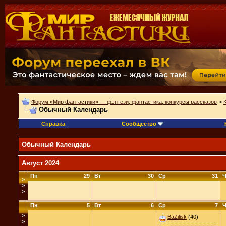
Форум «Мир фантастики» — фэнтези, фантастика, конкурсы рассказов
>
Обычный Календарь
Справка
Сообщество
Обычный Календарь
Август 2024
Пн
29
Вт
30
Ср
31
Ч
>
>
>
Пн
5
Вт
6
Ср
7
Ч
>
BaZilisk
(40)
>