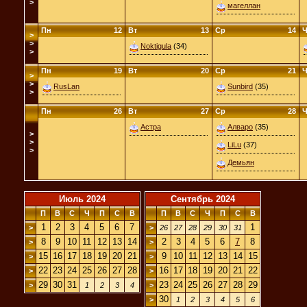
>
магеллан
Пн
12
Вт
13
Ср
14
Ч
>
>
Noktigula
(34)
>
Пн
19
Вт
20
Ср
21
Ч
>
>
RusLan
Sunbird
(35)
>
Пн
26
Вт
27
Ср
28
Ч
Астра
Алваро
(35)
>
>
LiLu
(37)
>
Демьян
Июль 2024
Сентябрь 2024
П
В
С
Ч
П
С
В
П
В
С
Ч
П
С
В
1
2
3
4
5
6
7
1
>
>
26
27
28
29
30
31
8
9
10
11
12
13
14
2
3
4
5
6
7
8
>
>
15
16
17
18
19
20
21
9
10
11
12
13
14
15
>
>
22
23
24
25
26
27
28
16
17
18
19
20
21
22
>
>
29
30
31
23
24
25
26
27
28
29
>
1
2
3
4
>
30
>
1
2
3
4
5
6