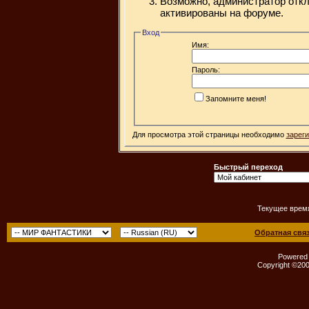
Возможно, администратор откл
активированы на форуме.
Вход
Имя:
Пароль:
Запомните меня!
Для просмотра этой страницы необходимо
зарег
Быстрый переход
Текущее врем
Обратная свя
Powered b
Copyright ©2000