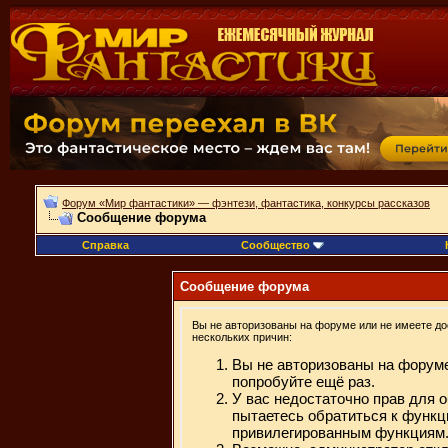
Форум «Мир фантастики» — фэнтези, фантастика, конкурсы рассказов
Сообщение форума
Справка
Сообщество
Сообщение форума
Вы не авторизованы на форуме или не имеете дос
нескольких причин:
Вы не авторизованы на форуме
попробуйте ещё раз.
У вас недостаточно прав для 
пытаетесь обратиться к функц
привилегированным функциям