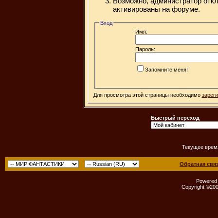
Возможно, администратор откл
активированы на форуме.
Вход
Имя:
Пароль:
Запомните меня!
Для просмотра этой страницы необходимо
зарег
Быстрый переход
Текущее врем
Обратная свя
Powered b
Copyright ©2000