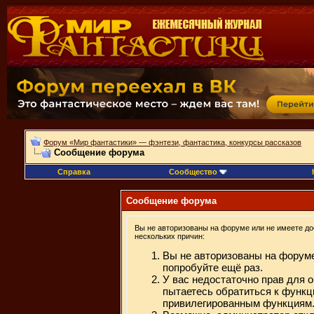
Форум «Мир фантастики» — фэнтези, фантастика, конкурсы рассказов
Сообщение форума
Справка
Сообщество
Сообщение форума
Вы не авторизованы на форуме или не имеете дос
нескольких причин:
Вы не авторизованы на форуме
попробуйте ещё раз.
У вас недостаточно прав для 
пытаетесь обратиться к функц
привилегированным функциям